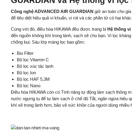
GUARDIAN và Hệ thống vi lọc
Công nghệ ADVANCED AIR GUARDIAN
giữ an toàn cho gia
để tiêu diệt hiệu quả vi khuẩn, vi rút và các phần tử có hại khác
Cùng với đó, điều hòa HIKAWA đều được trang bị
Hệ thống vi
đến nguồn không khí trong lành, sạch sẽ cho bạn. Vi lọc khán
chống bụi. Sáu lớp màng lọc bao gồm:
Bio Filter
Bộ lọc Vitamin C
Bộ lọc xúc tác lạnh
Bộ lọc Ion
Bộ lọc HAF 5,3M
Bộ lọc Nano
Điều hòa HIKAWA còn có Tính năng tự động làm sạch thông min
nước ngưng tụ để tự làm sạch ở chế độ Tắt, ngăn ngừa hiệu q
khí sẽ trong lành hơn, bảo vệ sức khỏe của người dùng nhiều 