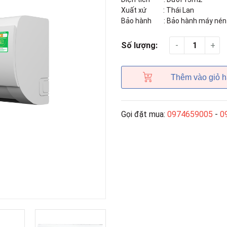
Xuất xứ : Thái Lan
Bảo hành : Bảo hành máy nén 5
-
+
Số lượng:
Thêm vào giỏ 
Gọi đặt mua:
0974659005
-
0