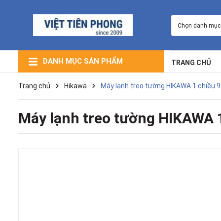
Chọn danh mục
DANH MỤC SẢN PHẨM
TRANG CHỦ
Máy Lạnh Giấu Trần Nối Ống Gió
Máy Lạnh Âm Trần (Cassette)
Máy Lạnh Trung Tâm VRV
Máy Lạnh Điều Hòa Multi
Máy Lọc Không Khí
Máy Lạnh Tủ Đứng
Máy Lạnh Treo Tường
Trang chủ
Hikawa
Máy lạnh treo tường HIKAWA 1 chiề
Máy lạnh treo tường HIKAWA