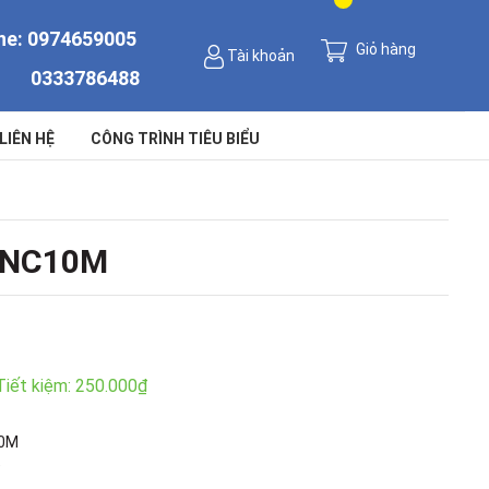
ne:
0974659005
Giỏ hàng
Tài khoản
0333786488
LIÊN HỆ
CÔNG TRÌNH TIÊU BIỂU
O-NC10M
Tiết kiệm:
250.000₫
0M
)