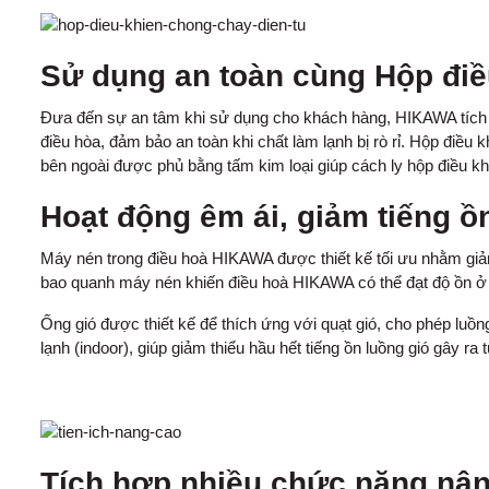
Sử dụng an toàn cùng Hộp điề
Đưa đến sự an tâm khi sử dụng cho khách hàng, HIKAWA tích 
điều hòa, đảm bảo an toàn khi chất làm lạnh bị rò rỉ. Hộp điều
bên ngoài được phủ bằng tấm kim loại giúp cách ly hộp điều khi
Hoạt động êm ái, giảm tiếng ồn
Máy nén trong điều hoà HIKAWA được thiết kế tối ưu nhằm giả
bao quanh máy nén khiến điều hoà HIKAWA có thể đạt độ ồn ở 
Ống gió được thiết kế để thích ứng với quạt gió, cho phép luồ
lạnh (indoor), giúp giảm thiểu hầu hết tiếng ồn luồng gió gây ra 
Tích hợp nhiều chức năng nâ