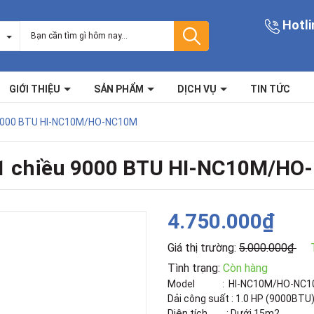
Hotli
GIỚI THIỆU
SẢN PHẨM
DỊCH VỤ
TIN TỨC
u 9000 BTU HI-NC10M/HO-NC10M
 1 chiều 9000 BTU HI-NC10M/H
4.750.000₫
Giá thị trường:
5.000.000₫
Tình trạng:
Còn hàng
Model : HI-NC10M/HO-NC1
Dải công suất : 1.0 HP (9000BTU
Diện tích : Dưới 15m2