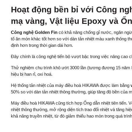
Hoạt động bền bỉ với Công ngh
mạ vàng, Vật liệu Epoxy và Ống
Công nghệ Golden Fin
có khả năng chống gỉ nước, ngăn ngừa
tố ăn mòn khác tốt hơn so với dàn tản nhiệt màu xanh thông th
định hơn trong thời gian dài hơn.
Đây chính là công nghệ tiến bộ vượt bậc trong việc nâng cao c
Thử nghiệm chu trình khô ướt 3000 lần (tương đương 15 năm h
hiệu bị han rỉ, oxi hoá.
Hệ thống tản nhiệt của máy điều hoà HIKAWA được làm bằng
50% so với dàn tản nhiệt thông thường, giúp tăng độ bền của 
Máy điều hoà HIKAWA cũng tích hợp Ống dẫn nhiệt tiên tiến. V
nhiệt thông thường, mở rộng diện tích trao đổi nhiệt và tăng hi
khả năng truyền nhiệt, từ đó giảm thiểu hao mòn trong quá trì