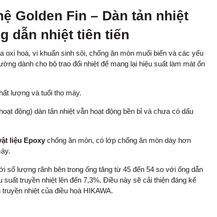
ệ Golden Fin – Dàn tản nhiệt
 dẫn nhiệt tiên tiến
 oxi hoá, vi khuẩn sinh sôi, chống ăn mòn muối biển và các yếu
ường dành cho bộ trao đổi nhiệt để mang lại hiệu suất làm mát ổn
hất lượng và tuổi thọ máy.
oạt động) dàn tản nhiệt vẫn hoạt động bền bỉ và chưa có dấu
vật liệu Epoxy
chống ăn mòn, có lớp chống ăn mòn dày hơn
máy.
ới số lượng rãnh bên trong ống tăng từ 45 đến 54 so với ống dẫn
ệu suất truyền nhiệt lên đến 7,3%. Điều này sẽ cải thiện đáng kể
nh truyền nhiệt của điều hoà HIKAWA.