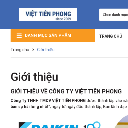
Chọn danh mục
DANH MỤC SẢN PHẨM
TRANG CHỦ
Máy Lạnh Giấu Trần Nối Ống Gió
Máy Lạnh Âm Trần (Cassette)
Máy Lạnh Trung Tâm VRV
Máy Lạnh Điều Hòa Multi
Máy Lọc Không Khí
Máy Lạnh Tủ Đứng
Máy Lạnh Treo Tường
Trang chủ
Giới thiệu
Giới thiệu
GIỚI THIỆU VỀ CÔNG TY VIỆT TIÊN PHONG
Công Ty TNHH TMDV VIỆT TIÊN PHONG
được thành lập vào năm
bạn sự hài lòng nhất
”, ngay từ ngày đầu thành lập, Ban lãnh đạ