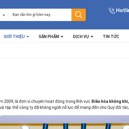
Hotli
GIỚI THIỆU
SẢN PHẨM
DỊCH VỤ
TIN TỨC
 2009, là đơn vị chuyên hoạt động trong lĩnh vực
Điều hòa không khí
o và tập thể công ty đã không ngừb nỗ lực để mang đến cho Quý đối tá