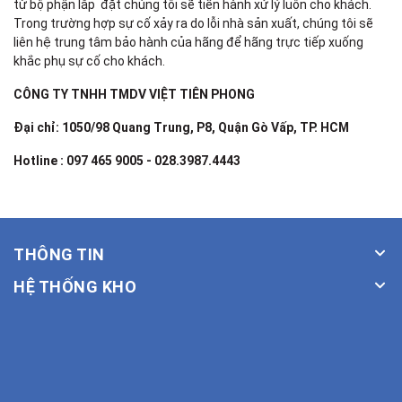
từ bộ phận lắp đặt chúng tôi sẽ tiến hành xử lý luôn cho khách.
Trong trường hợp sự cố xảy ra do lỗi nhà sản xuất, chúng tôi sẽ
liên hệ trung tâm bảo hành của hãng để hãng trực tiếp xuống
khắc phụ sự cố cho khách.
CÔNG TY TNHH TMDV VIỆT TIÊN PHONG
Đại chỉ: 1050/98 Quang Trung, P8, Quận Gò Vấp, TP. HCM
Hotline : 097 465 9005 - 028.3987.4443
THÔNG TIN
HỆ THỐNG KHO