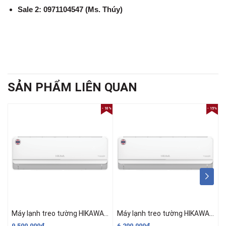
Sale 2: 0971104547 (Ms. Thúy)
SẢN PHẨM LIÊN QUAN
- 10%
- 15%
Máy lạnh treo tường HIKAWA 1 chiều 18200 BTU HI-VC20S/HO-VC20S
Máy lạnh treo tường HIKAWA 1 chiều 12300 BTU HI-VC15S/HO-VC15S
9.500.000₫
6.200.000₫
5