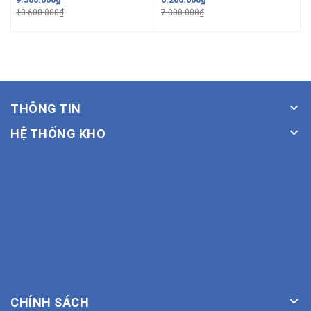
10.600.000₫
7.300.000₫
6
THÔNG TIN
HỆ THỐNG KHO
CHÍNH SÁCH