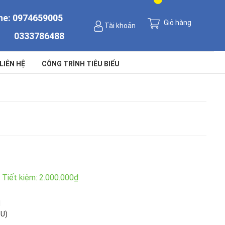
ne:
0974659005
Giỏ hàng
Tài khoản
0333786488
LIÊN HỆ
CÔNG TRÌNH TIÊU BIỂU
Tiết kiệm:
2.000.000₫
N
TU)