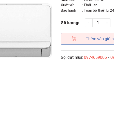
Xuất xứ : Thái Lan
Bảo hành : Toàn bộ thiết bị 24
-
+
Số lượng:
Thêm vào giỏ 
Gọi đặt mua:
0974659005
-
0