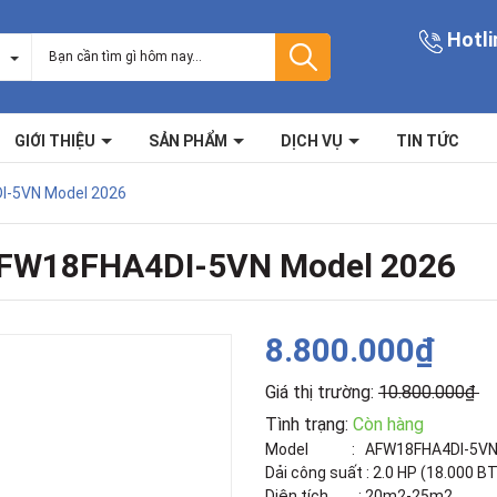
Hotli
GIỚI THIỆU
SẢN PHẨM
DỊCH VỤ
TIN TỨC
DI-5VN Model 2026
 AFW18FHA4DI-5VN Model 2026
8.800.000₫
Giá thị trường:
10.800.000₫
Tình trạng:
Còn hàng
Model : AFW18FHA4DI-5V
Dải công suất : 2.0 HP (18.000 B
Diện tích : 20m2-25m2