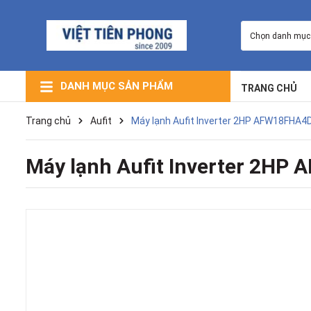
Chọn danh mục
DANH MỤC SẢN PHẨM
TRANG CHỦ
Máy Lạnh Giấu Trần Nối Ống Gió
Máy Lạnh Âm Trần (Cassette)
Máy Lạnh Trung Tâm VRV
Máy Lạnh Điều Hòa Multi
Máy Lọc Không Khí
Máy Lạnh Tủ Đứng
Máy Lạnh Treo Tường
Trang chủ
Aufit
Máy lạnh Aufit Inverter 2HP AFW18FHA4
Máy lạnh Aufit Inverter 2HP