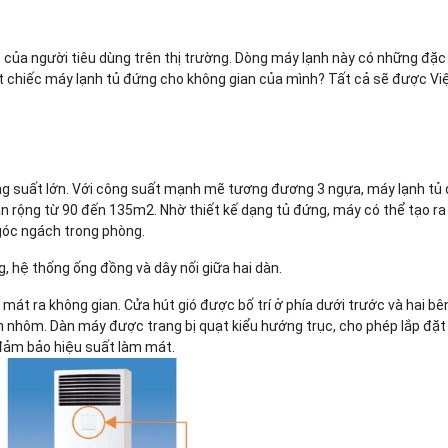
của người tiêu dùng trên thị trường. Dòng máy lạnh này có những đặc
t chiếc máy lạnh tủ đứng cho không gian của mình? Tất cả sẽ được Vi
công suất lớn. Với công suất mạnh mẽ tương đương 3 ngựa, máy lạnh tủ
 rộng từ 90 đến 135m2. Nhờ thiết kế dạng tủ đứng, máy có thể tạo ra 
góc ngách trong phòng.
, hệ thống ống đồng và dây nối giữa hai dàn.
 mát ra không gian. Cửa hút gió được bố trí ở phía dưới trước và hai b
h nhôm. Dàn máy được trang bị quạt kiểu hướng trục, cho phép lắp đặt 
 đảm bảo hiệu suất làm mát.