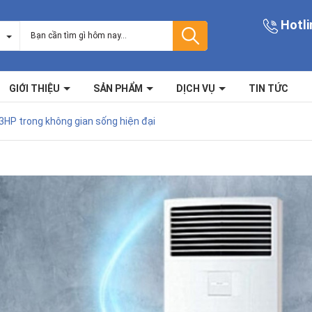
Hotli
GIỚI THIỆU
SẢN PHẨM
DỊCH VỤ
TIN TỨC
3HP trong không gian sống hiện đại