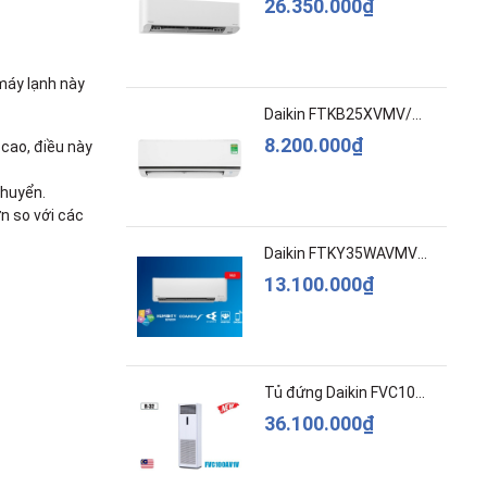
26.350.000₫
máy lạnh này
Daikin FTKB25XVMV/RKB25XVMV Inverter 1 HP
8.200.000₫
cao, điều này
chuyển.
n so với các
Daikin FTKY35WAVMV/RKY35WAVMV- Inverter –Cao c...
13.100.000₫
Tủ đứng Daikin FVC100AV1V 4HP 36.000BTU
36.100.000₫