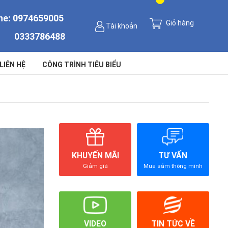
ne:
0974659005
Giỏ hàng
Tài khoản
0333786488
LIÊN HỆ
CÔNG TRÌNH TIÊU BIỂU
KHUYẾN MÃI
TƯ VẤN
Giảm giá
Mua sắm thông minh
VIDEO
TIN TỨC VỀ