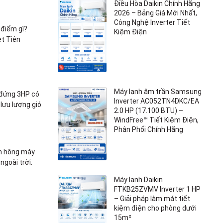
Điều Hòa Daikin Chính Hãng
2026 – Bảng Giá Mới Nhất,
Công Nghệ Inverter Tiết
 điểm gì?
Kiệm Điện
ệt Tiên
Máy lạnh âm trần Samsung
 đứng 3HP có
Inverter AC052TN4DKC/EA
lưu lượng gió
2.0 HP (17.100 BTU) –
WindFree™ Tiết Kiệm Điện,
Phân Phối Chính Hãng
ên hông máy.
ngoài trời.
Máy lạnh Daikin
FTKB25ZVMV Inverter 1 HP
– Giải pháp làm mát tiết
kiệm điện cho phòng dưới
15m²