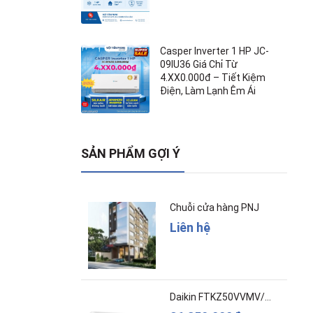
Casper Inverter 1 HP JC-
09IU36 Giá Chỉ Từ
4.XX0.000đ – Tiết Kiệm
Điện, Làm Lạnh Êm Ái
SẢN PHẨM GỢI Ý
Chuỗi cửa hàng PNJ
Liên hệ
Daikin FTKZ50VVMV/RKZ50VVMV - Inverter – Cao c...