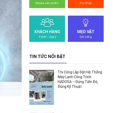
Review sản phẩm
Eco Shop
KHÁCH HÀNG
MẸO VẶT
Ý kiến - Góp ý
Đời sống
TIN TỨC NỔI BẬT
Thi Công Lắp Đặt Hệ Thống
Máy Lạnh Công Trình
HADOSA – Đúng Tiến Độ,
Đúng Kỹ Thuật