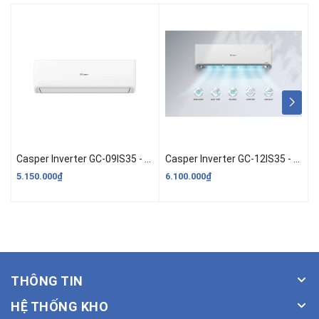
Casper Inverter GC-09IS35 - 1HP (9.000 BTU)
Casper Inverter GC-12IS35 - 1.5HP (12.000 BTU)
5.150.000₫
6.100.000₫
5
THÔNG TIN
HỆ THỐNG KHO