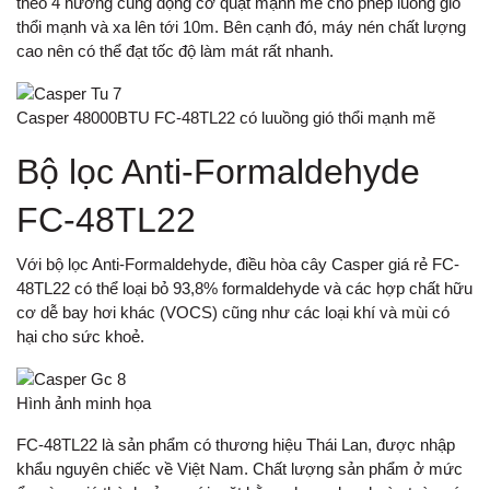
theo 4 hướng cùng động cơ quạt mạnh mẽ cho phép luồng gió
thổi mạnh và xa lên tới 10m. Bên cạnh đó, máy nén chất lượng
cao nên có thể đạt tốc độ làm mát rất nhanh.
Casper 48000BTU FC-48TL22 có luuồng gió thổi mạnh mẽ
Bộ lọc Anti-Formaldehyde
FC-48TL22
Với bộ lọc Anti-Formaldehyde, điều hòa cây Casper giá rẻ FC-
48TL22 có thể loại bỏ 93,8% formaldehyde và các hợp chất hữu
cơ dễ bay hơi khác (VOCS) cũng như các loại khí và mùi có
hại cho sức khoẻ.
Hình ảnh minh họa
FC-48TL22 là sản phẩm có thương hiệu Thái Lan, được nhập
khẩu nguyên chiếc về Việt Nam. Chất lượng sản phẩm ở mức