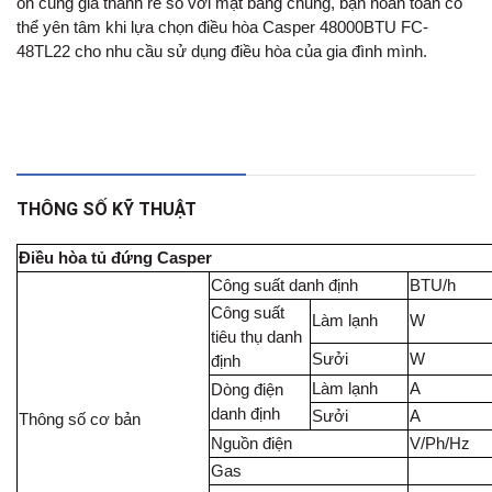
ổn cùng giá thành rẻ so với mặt bằng chung, bạn hoàn toàn có
thể yên tâm khi lựa chọn điều hòa Casper 48000BTU FC-
48TL22 cho nhu cầu sử dụng điều hòa của gia đình mình.
THÔNG SỐ KỸ THUẬT
Điều hòa tủ đứng Casper
Công suất danh định
BTU/h
Công suất
Làm lạnh
W
tiêu thụ danh
Sưởi
W
định
Làm lạnh
A
Dòng điện
danh định
Sưởi
A
Thông số cơ bản
Nguồn điện
V/Ph/Hz
Gas