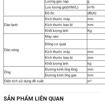
Lượng gas nạp
g
Lưu lượng gió(H/M/L)
m³/h
Độ ồn
dB(A)
Kích thước máy
mm
Dàn lạnh
Kích thước bao bì
mm
Khối lượng tịnh
Kg
Máy nén
Đông cơ quạt
Dàn nóng
Kích thước máy
mm
Kích thước bao bì
mm
Khối lượng tịnh
kg
Đường kính ống lỏng
mm
Ống
Đường kính ống gas
mm
Diện tích sử dụng đề xuất
m³
SẢN PHẨM LIÊN QUAN