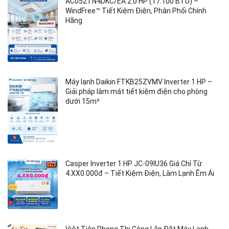
AC052TN4DKC/EA 2.0 HP (17.100 BTU) –
WindFree™ Tiết Kiệm Điện, Phân Phối Chính
Hãng
Máy lạnh Daikin FTKB25ZVMV Inverter 1 HP –
Giải pháp làm mát tiết kiệm điện cho phòng
dưới 15m²
Casper Inverter 1 HP JC-09IU36 Giá Chỉ Từ
4.XX0.000đ – Tiết Kiệm Điện, Làm Lạnh Êm Ái