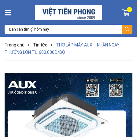
Trang chủ
Tin tức
THỢ LẮP MÁY AUX – NHẬN NGAY
THƯỞNG LỚN TỪ 600.000Đ/BỘ