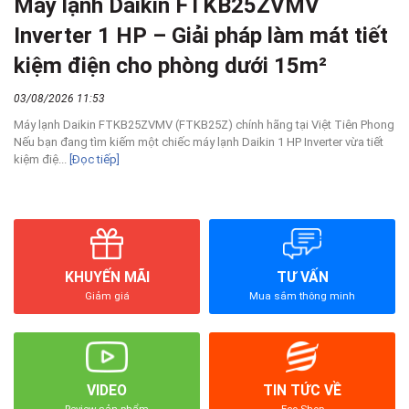
Máy lạnh Daikin FTKB25ZVMV
Inverter 1 HP – Giải pháp làm mát tiết
kiệm điện cho phòng dưới 15m²
03/08/2026 11:53
Máy lạnh Daikin FTKB25ZVMV (FTKB25Z) chính hãng tại Việt Tiên Phong
Nếu bạn đang tìm kiếm một chiếc máy lạnh Daikin 1 HP Inverter vừa tiết
kiệm điệ...
[Đọc tiếp]
KHUYẾN MÃI
TƯ VẤN
Giảm giá
Mua sắm thông minh
VIDEO
TIN TỨC VỀ