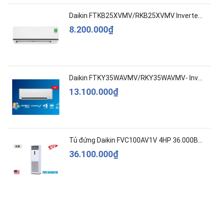
Daikin FTKB25XVMV/RKB25XVMV Inverter 1 HP
8.200.000₫
Daikin FTKY35WAVMV/RKY35WAVMV- Inverter –Cao c...
13.100.000₫
Tủ đứng Daikin FVC100AV1V 4HP 36.000BTU
36.100.000₫