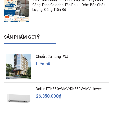
Việt Tiên Phong Thi Công Lắp Đặt Máy Lạnh
Công Trình Celadon Tân Phú – Đảm Bảo Chất
Lượng, Đúng Tiến Độ
SẢN PHẨM GỢI Ý
Chuỗi cửa hàng PNJ
Liên hệ
Daikin FTKZ50VVMV/RKZ50VVMV - Inverter – Cao c...
26.350.000₫