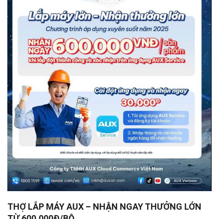
THỢ LẮP MÁY AUX – NHẬN NGAY THƯỞNG LỚN
TỪ 600.000Đ/BỘ