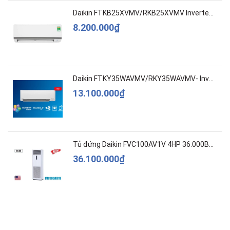
Daikin FTKB25XVMV/RKB25XVMV Inverter 1 HP
8.200.000₫
Daikin FTKY35WAVMV/RKY35WAVMV- Inverter –Cao c...
13.100.000₫
Tủ đứng Daikin FVC100AV1V 4HP 36.000BTU
36.100.000₫