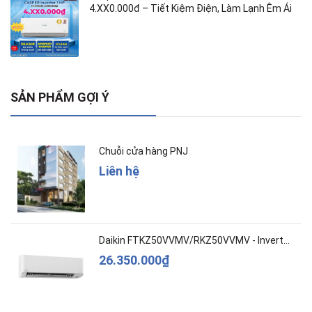
4.XX0.000đ – Tiết Kiệm Điện, Làm Lạnh Êm Ái
SẢN PHẨM GỢI Ý
Chuỗi cửa hàng PNJ
Liên hệ
Daikin FTKZ50VVMV/RKZ50VVMV - Inverter – Cao c...
26.350.000₫