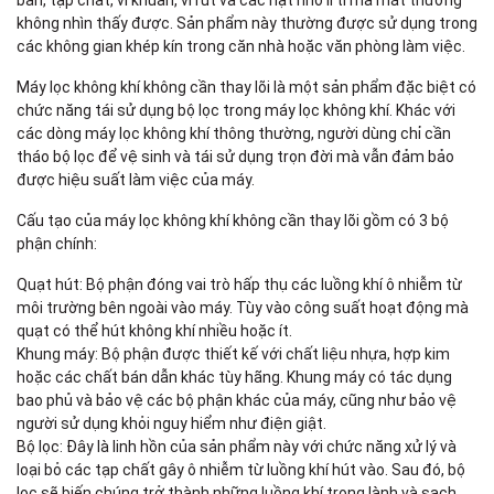
bẩn, tạp chất, vi khuẩn, vi rút và các hạt nhỏ li ti mà mắt thường
không nhìn thấy được. Sản phẩm này thường được sử dụng trong
các không gian khép kín trong căn nhà hoặc văn phòng làm việc.
Máy lọc không khí không cần thay lõi là một sản phẩm đặc biệt có
chức năng tái sử dụng bộ lọc trong máy lọc không khí. Khác với
các dòng máy lọc không khí thông thường, người dùng chỉ cần
tháo bộ lọc để vệ sinh và tái sử dụng trọn đời mà vẫn đảm bảo
được hiệu suất làm việc của máy.
Cấu tạo của máy lọc không khí không cần thay lõi gồm có 3 bộ
phận chính:
Quạt hút: Bộ phận đóng vai trò hấp thụ các luồng khí ô nhiễm từ
môi trường bên ngoài vào máy. Tùy vào công suất hoạt động mà
quạt có thể hút không khí nhiều hoặc ít.
Khung máy: Bộ phận được thiết kế với chất liệu nhựa, hợp kim
hoặc các chất bán dẫn khác tùy hãng. Khung máy có tác dụng
bao phủ và bảo vệ các bộ phận khác của máy, cũng như bảo vệ
người sử dụng khỏi nguy hiểm như điện giật.
Bộ lọc: Đây là linh hồn của sản phẩm này với chức năng xử lý và
loại bỏ các tạp chất gây ô nhiễm từ luồng khí hút vào. Sau đó, bộ
lọc sẽ biến chúng trở thành những luồng khí trong lành và sạch