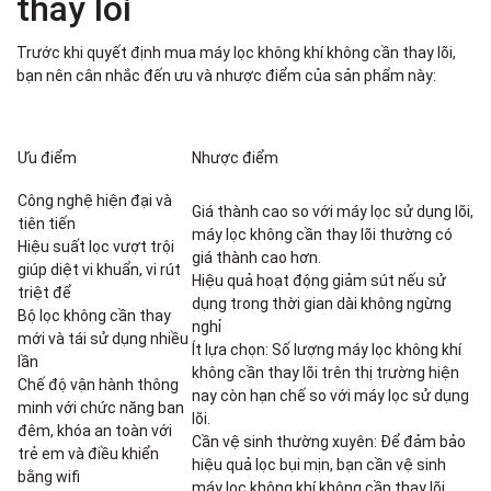
thay lõi
Trước khi quyết định mua máy lọc không khí không cần thay lõi,
bạn nên cân nhắc đến ưu và nhược điểm của sản phẩm này:
Ưu điểm
Nhược điểm
Công nghệ hiện đại và
Giá thành cao so với máy lọc sử dụng lõi,
tiên tiến
máy lọc không cần thay lõi thường có
Hiệu suất lọc vượt trội
giá thành cao hơn.
giúp diệt vi khuẩn, vi rút
Hiệu quả hoạt động giảm sút nếu sử
triệt để
dụng trong thời gian dài không ngừng
Bộ lọc không cần thay
nghỉ
mới và tái sử dụng nhiều
Ít lựa chọn: Số lượng máy lọc không khí
lần
không cần thay lõi trên thị trường hiện
Chế độ vận hành thông
nay còn hạn chế so với máy lọc sử dụng
minh với chức năng ban
lõi.
đêm, khóa an toàn với
Cần vệ sinh thường xuyên: Để đảm bảo
trẻ em và điều khiển
hiệu quả lọc bụi mịn, bạn cần vệ sinh
bằng wifi
máy lọc không khí không cần thay lõi