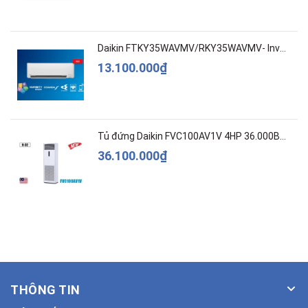
Daikin FTKY35WAVMV/RKY35WAVMV- Inverter –Cao c...
13.100.000₫
Tủ đứng Daikin FVC100AV1V 4HP 36.000BTU
36.100.000₫
THÔNG TIN