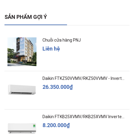
SẢN PHẨM GỢI Ý
Chuỗi cửa hàng PNJ
Liên hệ
Daikin FTKZ50VVMV/RKZ50VVMV - Inverter – Cao c...
26.350.000₫
Daikin FTKB25XVMV/RKB25XVMV Inverter 1 HP
8.200.000₫