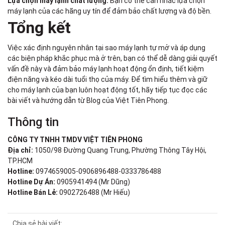
Lựa chọn máy lạnh chất lượng:
Bạn có thể cân nhắc lựa chọn
máy lạnh của các hãng uy tín để đảm bảo chất lượng và độ bền.
Tổng kết
Việc xác định nguyên nhân tại sao máy lạnh tự mở và áp dụng
các biện pháp khắc phục mà ở trên, bạn có thể dễ dàng giải quyết
vấn đề này và đảm bảo máy lạnh hoạt động ổn định, tiết kiệm
điện năng và kéo dài tuổi thọ của máy. Để tìm hiểu thêm và giữ
cho máy lạnh của bạn luôn hoạt động tốt, hãy tiếp tục đọc các
bài viết và hướng dẫn từ
Blog
của Việt Tiên Phong.
Thông tin
CÔNG TY TNHH TMDV VIỆT TIÊN PHONG
Địa chỉ:
1050/98 Đường Quang Trung, Phường Thông Tây Hội,
TP.HCM
Hotline:
0974659005-0906896488-0333786488
Hotline Dự Án:
0905941494 (Mr Dũng)
Hotline Bán Lẻ:
0902726488 (Mr Hiếu)
Chia sẻ bài viết: