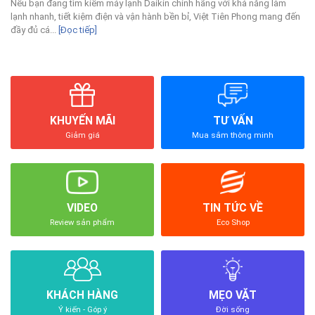
Nếu bạn đang tìm kiếm máy lạnh Daikin chính hãng với khả năng làm
lạnh nhanh, tiết kiệm điện và vận hành bền bỉ, Việt Tiên Phong mang đến
đầy đủ cá...
[Đọc tiếp]
KHUYẾN MÃI
TƯ VẤN
Giảm giá
Mua sắm thông minh
VIDEO
TIN TỨC VỀ
Review sản phẩm
Eco Shop
KHÁCH HÀNG
MẸO VẶT
Ý kiến - Góp ý
Đời sống