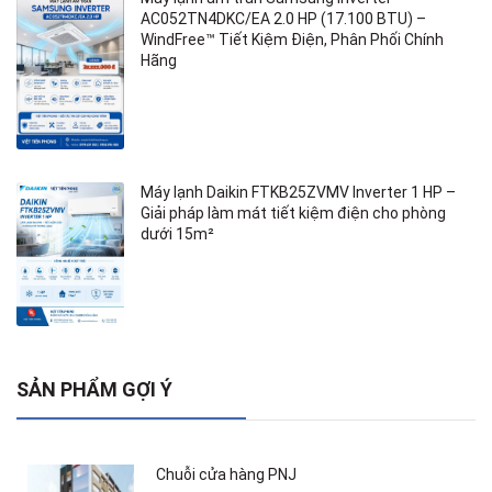
AC052TN4DKC/EA 2.0 HP (17.100 BTU) –
WindFree™ Tiết Kiệm Điện, Phân Phối Chính
Hãng
Máy lạnh Daikin FTKB25ZVMV Inverter 1 HP –
Giải pháp làm mát tiết kiệm điện cho phòng
dưới 15m²
SẢN PHẨM GỢI Ý
Chuỗi cửa hàng PNJ