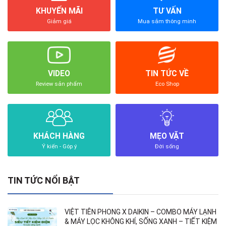
KHUYẾN MÃI
TƯ VẤN
Giảm giá
Mua sắm thông minh
VIDEO
TIN TỨC VỀ
Review sản phẩm
Eco Shop
KHÁCH HÀNG
MẸO VẶT
Ý kiến - Góp ý
Đời sống
TIN TỨC NỔI BẬT
VIỆT TIÊN PHONG X DAIKIN – COMBO MÁY LẠNH
& MÁY LỌC KHÔNG KHÍ, SỐNG XANH – TIẾT KIỆM