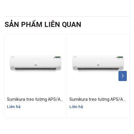
SẢN PHẨM LIÊN QUAN
Sumikura treo tường APS/APO-092 GOLD Inverter 9.000btu
Sumikura treo tường APS/APO-120 GOLD Inverter 12.000btu
Liên hệ
Liên hệ
L