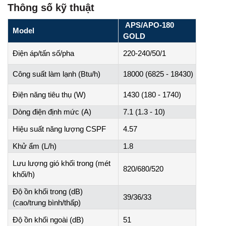
Thông số kỹ thuật
APS/APO-180
Model
GOLD
Điện áp/tấn số/pha
220-240/50/1
Công suất làm lạnh (Btu/h)
18000 (6825 - 18430)
Điện năng tiêu thụ (W)
1430 (180 - 1740)
Dòng điện định mức (A)
7.1 (1.3 - 10)
Hiệu suất năng lượng CSPF
4.57
Khử ẩm (L/h)
1.8
Lưu lượng gió khối trong (mét
820/680/520
khối/h)
Độ ồn khối trong (dB)
39/36/33
(cao/trung bình/thấp)
Độ ồn khối ngoài (dB)
51