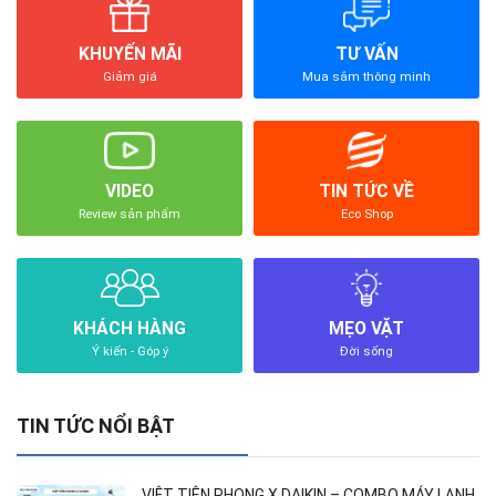
KHUYẾN MÃI
TƯ VẤN
Giảm giá
Mua sắm thông minh
VIDEO
TIN TỨC VỀ
Review sản phẩm
Eco Shop
KHÁCH HÀNG
MẸO VẶT
Ý kiến - Góp ý
Đời sống
TIN TỨC NỔI BẬT
VIỆT TIÊN PHONG X DAIKIN – COMBO MÁY LẠNH