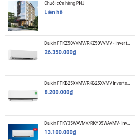
Chuỗi cửa hàng PNJ
Liên hệ
Daikin FTKZ50VVMV/RKZ50VVMV - Inverter – Cao c...
26.350.000₫
Daikin FTKB25XVMV/RKB25XVMV Inverter 1 HP
8.200.000₫
Daikin FTKY35WAVMV/RKY35WAVMV- Inverter –Cao c...
13.100.000₫