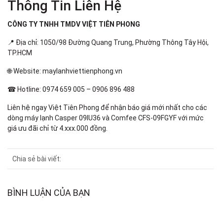
Thông Tin Liên Hệ
CÔNG TY TNHH TMDV VIỆT TIÊN PHONG
📍 Địa chỉ: 1050/98 Đường Quang Trung, Phường Thông Tây Hội,
TP.HCM
🌐 Website: maylanhviettienphong.vn
☎ Hotline: 0974 659 005 – 0906 896 488
Liên hệ ngay Việt Tiên Phong để nhận báo giá mới nhất cho các
dòng máy lạnh Casper 09IU36 và Comfee CFS-09FGYF với mức
giá ưu đãi chỉ từ 4.xxx.000 đồng.
Chia sẻ bài viết:
BÌNH LUẬN CỦA BẠN