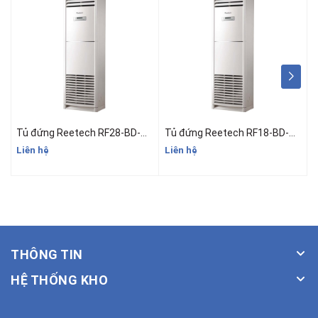
Tủ đứng Reetech RF28-BD-A/RC28-BDF-A - 3HP (24.000BTU)
Tủ đứng Reetech RF18-BD-A/RC18-BDF-A - 2HP (18000BTU)
Liên hệ
Liên hệ
L
THÔNG TIN
HỆ THỐNG KHO