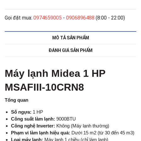
Gọi đặt mua:
0974659005
-
0906896488
(8:00 - 22:00)
MÔ TẢ SẢN PHẨM
ĐÁNH GIÁ SẢN PHẨM
Máy lạnh Midea 1 HP
MSAFIII-10CRN8
Tổng quan
Số ngựa:
1 HP
Công suất làm lạnh:
9000BTU
Công nghệ Inverter:
Không (Máy lạnh thường)
Phạm vi làm lạnh hiệu quả:
Dưới 15 m2 (từ 30 đến 45 m3)
Loại máy lạnh:
Máy lạnh 1 chiều (chỉ làm lạnh)