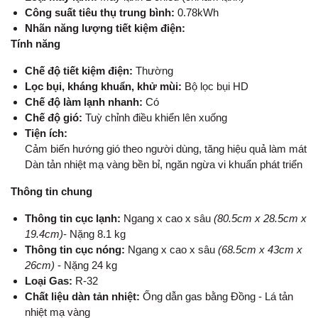
Công suất tiêu thụ trung bình:
0.78kWh
Nhãn năng lượng tiết kiệm điện:
Tính năng
Chế độ tiết kiệm điện:
Thường
Lọc bụi, kháng khuẩn, khử mùi:
Bộ lọc bụi HD
Chế độ làm lạnh nhanh:
Có
Chế độ gió:
Tuỳ chỉnh điều khiển lên xuống
Tiện ích:
Cảm biến hướng gió theo người dùng, tăng hiệu quả làm mát
Dàn tản nhiệt mạ vàng bền bỉ, ngăn ngừa vi khuẩn phát triển
Thông tin chung
Thông tin cục lạnh:
Ngang x cao x sâu
(80.5cm x 28.5cm x
19.4cm)
- Nặng 8.1 kg
Thông tin cục nóng:
Ngang x cao x sâu
(68.5cm x 43cm x
26cm)
- Nặng 24 kg
Loại Gas:
R-32
Chất liệu dàn tản nhiệt:
Ống dẫn gas bằng Đồng - Lá tản
nhiệt mạ vàng