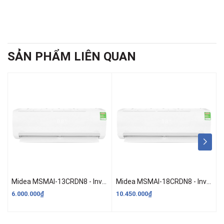
SẢN PHẨM LIÊN QUAN
Midea MSMAI-13CRDN8 - Inverter, 1.5HP (12.000BTU)
Midea MSMAI-18CRDN8 - Inverter, 2.0HP (18.000BTU)
6.000.000₫
10.450.000₫
5