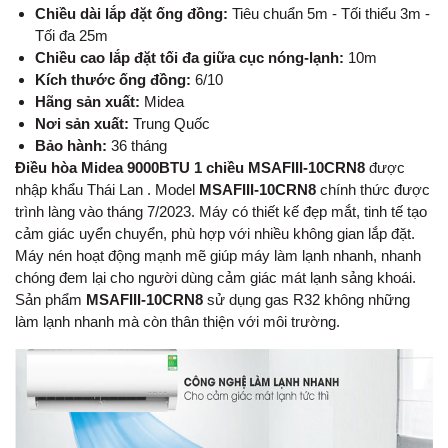
Chiều dài lắp đặt ống đồng:
Tiêu chuẩn 5m - Tối thiểu 3m -
Tối đa 25m
Chiều cao lắp đặt tối đa giữa cục nóng-lạnh:
10m
Kích thước ống đồng:
6/10
Hãng sản xuất:
Midea
Nơi sản xuất:
Trung Quốc
Bảo hành:
36 tháng
Điều hòa Midea 9000BTU 1 chiều MSAFIII-10CRN8
được
nhập khẩu Thái Lan . Model
MSAFIII-10CRN8
chính thức được
trình làng vào tháng 7/2023. Máy có thiết kế đẹp mắt, tinh tế tạo
cảm giác uyển chuyển, phù hợp với nhiều không gian lắp đặt.
Máy nén hoạt động mạnh mẽ giúp máy làm lạnh nhanh, nhanh
chóng đem lại cho người dùng cảm giác mát lạnh sảng khoái.
Sản phẩm
MSAFIII-10CRN8
sử dụng gas R32 không những
làm lạnh nhanh mà còn thân thiện với môi trường.