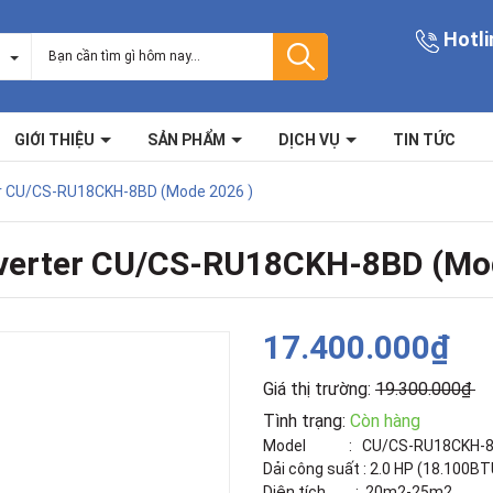
Hotli
GIỚI THIỆU
SẢN PHẨM
DỊCH VỤ
TIN TỨC
ter CU/CS-RU18CKH-8BD (Mode 2026 )
nverter CU/CS-RU18CKH-8BD (Mo
17.400.000₫
Giá thị trường:
19.300.000₫
Tình trạng:
Còn hàng
Model : CU/CS-RU18CKH-
Dải công suất : 2.0 HP (18.100BT
Diện tích : 20m2-25m2