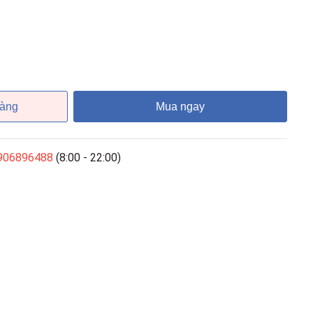
hàng
Mua ngay
906896488
(8:00 - 22:00)