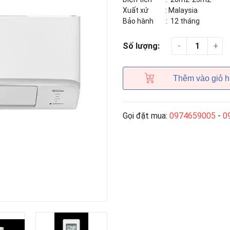
Xuất xứ : Malaysia
Bảo hành : 12 tháng
-
+
Số lượng:
Thêm vào giỏ 
Gọi đặt mua:
0974659005
-
0