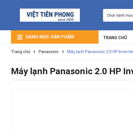
Chọn danh mục
DANH MỤC SẢN PHẨM
TRANG CHỦ
Máy Lạnh Giấu Trần Nối Ống Gió
Máy Lạnh Âm Trần (Cassette)
Máy Lạnh Trung Tâm VRV
Máy Lạnh Điều Hòa Multi
Máy Lọc Không Khí
Máy Lạnh Tủ Đứng
Máy Lạnh Treo Tường
Trang chủ
Panasonic
Máy lạnh Panasonic 2.0 HP Inver
Máy lạnh Panasonic 2.0 HP I