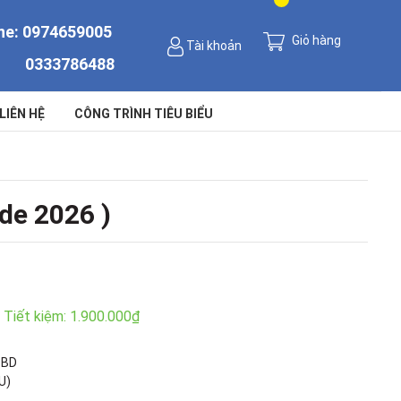
ne:
0974659005
Giỏ hàng
Tài khoản
0333786488
LIÊN HỆ
CÔNG TRÌNH TIÊU BIỂU
de 2026 )
Tiết kiệm:
1.900.000₫
8BD
U)