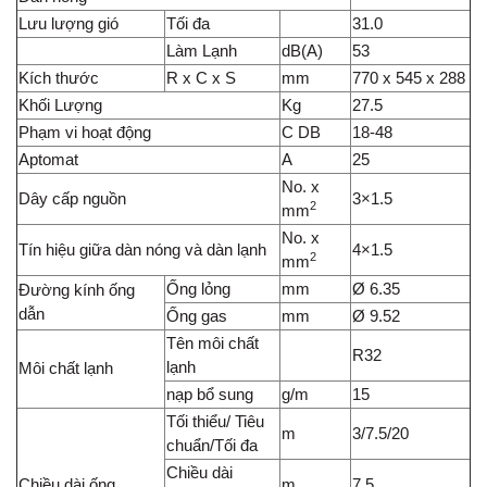
Lưu lượng gió
Tối đa
31.0
Làm Lạnh
dB(A)
53
Kích thước
R x C x S
mm
770 x 545 x 288
Khối Lượng
Kg
27.5
Phạm vi hoạt động
C DB
18-48
Aptomat
A
25
No. x
Dây cấp nguồn
3×1.5
2
mm
No. x
Tín hiệu giữa dàn nóng và dàn lạnh
4×1.5
2
mm
Ống lỏng
mm
Ø 6.35
Đường kính ống
dẫn
Ống gas
mm
Ø 9.52
Tên môi chất
R32
lạnh
Môi chất lạnh
nạp bổ sung
g/m
15
Tối thiểu/ Tiêu
m
3/7.5/20
chuẩn/Tối đa
Chiều dài
Chiều dài ống
m
7.5