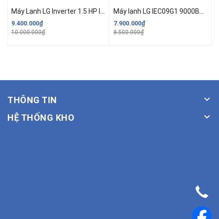
Máy Lạnh LG Inverter 1.5 HP IEC12G1 (Model 2025)
Máy lạnh LG IEC09G1 9000BTU 1 chiều inverter
9.400.000₫
7.900.000₫
L
10.000.000₫
8.500.000₫
THÔNG TIN
HỆ THỐNG KHO