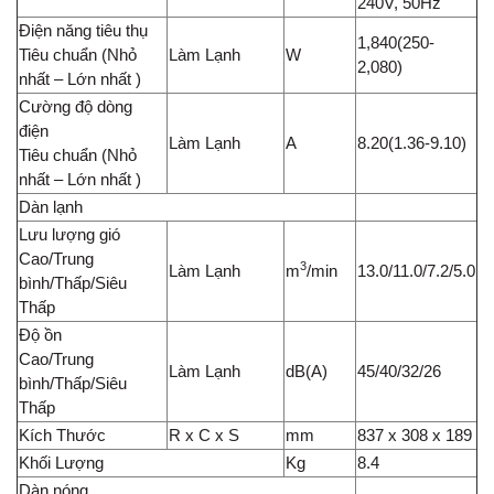
240V, 50Hz
Điện năng tiêu thụ
1,840(250-
Tiêu chuẩn (Nhỏ
Làm Lạnh
W
2,080)
nhất – Lớn nhất )
Cường độ dòng
điện
Làm Lạnh
A
8.20(1.36-9.10)
Tiêu chuẩn (Nhỏ
nhất – Lớn nhất )
Dàn lạnh
Lưu lượng gió
Cao/Trung
3
Làm Lạnh
m
/min
13.0/11.0/7.2/5.0
bình/Thấp/Siêu
Thấp
Độ ồn
Cao/Trung
Làm Lạnh
dB(A)
45/40/32/26
bình/Thấp/Siêu
Thấp
Kích Thước
R x C x S
mm
837 x 308 x 189
Khối Lượng
Kg
8.4
Dàn nóng