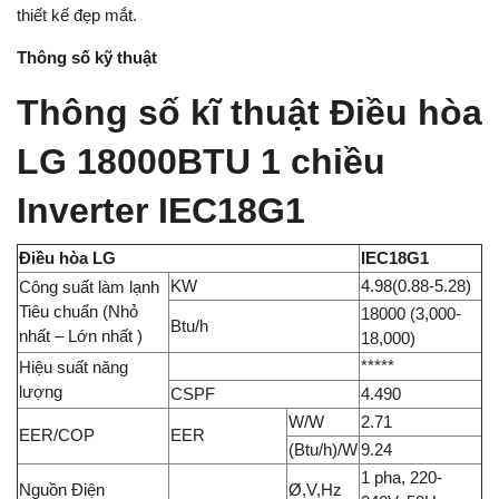
thiết kế đẹp mắt.
Thông số kỹ thuật
Thông số kĩ thuật Điều hòa
LG 18000BTU 1 chiều
Inverter IEC18G1
Điều hòa LG
IEC18G1
KW
4.98(0.88-5.28)
Công suất làm lạnh
Tiêu chuẩn (Nhỏ
18000 (3,000-
Btu/h
nhất – Lớn nhất )
18,000)
*****
Hiệu suất năng
lượng
CSPF
4.490
W/W
2.71
EER/COP
EER
(Btu/h)/W
9.24
1 pha, 220-
Nguồn Điện
Ø,V,Hz