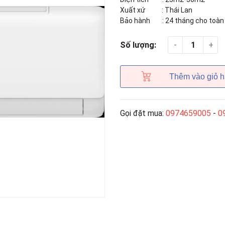
Xuất xứ : Thái Lan
Bảo hành : 24 tháng cho toàn 
-
+
Số lượng:
Thêm vào giỏ 
Gọi đặt mua:
0974659005
-
0