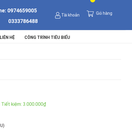
ne:
0974659005
Giỏ hàng
Tài khoản
0333786488
LIÊN HỆ
CÔNG TRÌNH TIÊU BIỂU
Tiết kiệm:
3.000.000₫
TU)