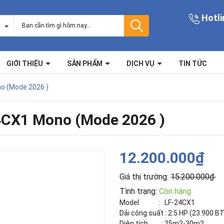
Hotli
GIỚI THIỆU
SẢN PHẨM
DỊCH VỤ
TIN TỨC
o (Mode 2026 )
4CX1 Mono (Mode 2026 )
12.200.000₫
Giá thị trường:
15.200.000₫
Tình trạng:
Còn hàng
Model : LF-24CX1
Dải công suất : 2.5 HP (23.900 B
Diện tích : 25m2-30m2