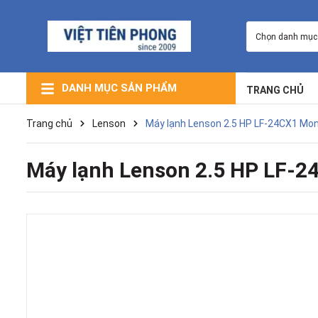
Chọn danh mục
DANH MỤC SẢN PHẨM
TRANG CHỦ
Máy Lạnh Giấu Trần Nối Ống Gió
Máy Lạnh Âm Trần (Cassette)
Máy Lạnh Trung Tâm VRV
Máy Lạnh Điều Hòa Multi
Máy Lọc Không Khí
Máy Lạnh Tủ Đứng
Máy Lạnh Treo Tường
Trang chủ
Lenson
Máy lạnh Lenson 2.5 HP LF-24CX1 Mon
Máy lạnh Lenson 2.5 HP LF-2