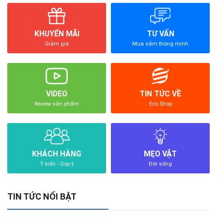
KHUYẾN MÃI
TƯ VẤN
Giảm giá
Mua sắm thông minh
VIDEO
TIN TỨC VỀ
Review sản phẩm
Eco Shop
KHÁCH HÀNG
MẸO VẶT
Ý kiến - Góp ý
Đời sống
TIN TỨC NỔI BẬT