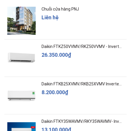
Chuỗi cửa hàng PNJ
Liên hệ
Daikin FTKZ50VVMV/RKZ50VVMV - Inverter – Cao c...
26.350.000₫
Daikin FTKB25XVMV/RKB25XVMV Inverter 1 HP
8.200.000₫
Daikin FTKY35WAVMV/RKY35WAVMV- Inverter –Cao c...
13.100.000₫