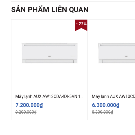
SẢN PHẨM LIÊN QUAN
- 22%
Máy lạnh AUX AW13CDA4DI-5VN 1.5Hp Inverter – Model Cao Cấp
7.200.000₫
6.300.000₫
9.200.000₫
8.300.000₫