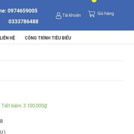
ne:
0974659005
Giỏ hàng
Tài khoản
0333786488
LIÊN HỆ
CÔNG TRÌNH TIÊU BIỂU
Tiết kiệm:
3.100.000₫
AB
U )