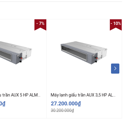
- 7%
- 10%
Máy lạnh giấu trần AUX 5 HP ALMD-C48/5DR3MB
Máy lạnh giấu trần AUX 3,5 HP ALMD-C36/4DR3MB
00₫
27.200.000₫
25
30.200.000₫
28.