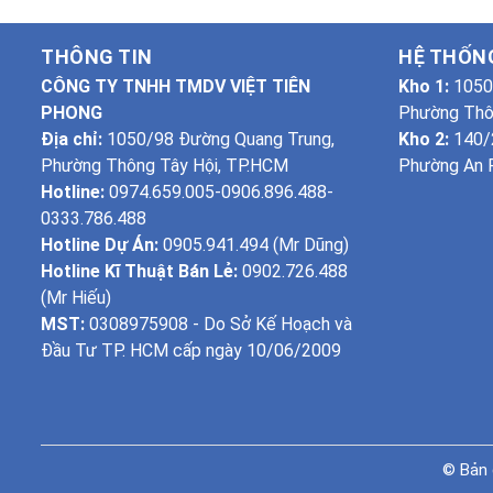
THÔNG TIN
HỆ THỐN
CÔNG TY TNHH TMDV VIỆT TIÊN
Kho 1:
1050
PHONG
Phường Thô
Địa chỉ:
1050/98 Đường Quang Trung,
Kho 2:
140/2
Phường Thông Tây Hội, TP.HCM
Phường An P
Hotline:
0974.659.005-0906.896.488-
0333.786.488
Hotline Dự Án:
0905.941.494 (Mr Dũng)
Hotline Kĩ Thuật Bán Lẻ:
0902.726.488
(Mr Hiếu)
MST:
0308975908 - Do Sở Kế Hoạch và
Đầu Tư TP. HCM cấp ngày 10/06/2009
© Bản 