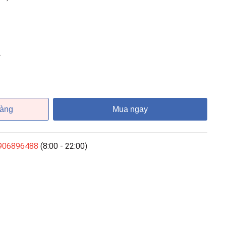
.
hàng
Mua ngay
906896488
(8:00 - 22:00)