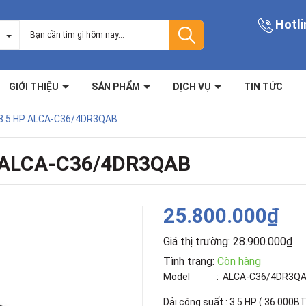
Hotli
GIỚI THIỆU
SẢN PHẨM
DỊCH VỤ
TIN TỨC
 3.5 HP ALCA-C36/4DR3QAB
P ALCA-C36/4DR3QAB
25.800.000₫
Giá thị trường:
28.900.000₫
Tình trạng:
Còn hàng
Model : ALCA-C36/4DR3Q
Dải công suất : 3.5 HP ( 36.000BT