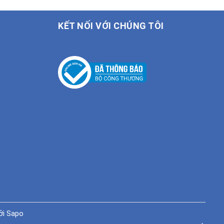
KẾT NỐI VỚI CHÚNG TÔI
ởi
Sapo