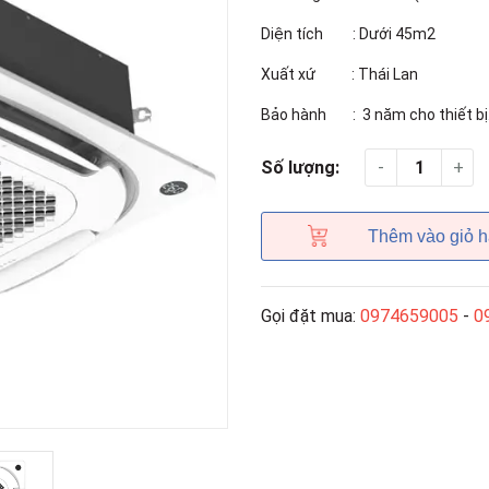
Diện tích : Dưới 45m2
Xuất xứ : Thái Lan
Bảo hành : 3 năm cho thiết bị
-
+
Số lượng:
Thêm vào giỏ 
Gọi đặt mua:
0974659005
-
0