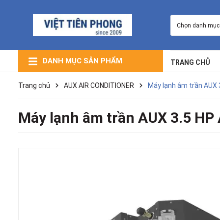
Chọn danh mục
DANH MỤC SẢN PHẨM
TRANG CHỦ
Máy Lạnh Giấu Trần Nối Ống Gió
Máy Lạnh Âm Trần (Cassette)
Máy Lạnh Trung Tâm VRV
Máy Lạnh Điều Hòa Multi
Máy Lọc Không Khí
Máy Lạnh Tủ Đứng
Máy Lạnh Treo Tường
Trang chủ
AUX AIR CONDITIONER
Máy lạnh âm trần AUX
Máy lạnh âm trần AUX 3.5 H