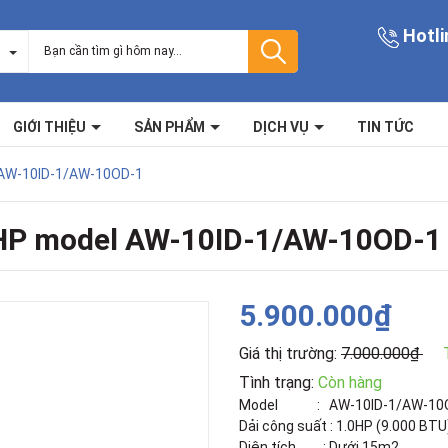
Hotli
GIỚI THIỆU
SẢN PHẨM
DỊCH VỤ
TIN TỨC
el AW-10ID-1/AW-10OD-1
.0 HP model AW-10ID-1/AW-10OD-1
5.900.000₫
Giá thị trường:
7.000.000₫
Tình trạng:
Còn hàng
Model : AW-10ID-1/AW-10
Dải công suất : 1.0HP (9.000 BTU
Diện tích : Dưới 15m2