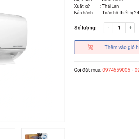
Xuất xứ : Thái Lan
Bảo hành : Toàn bộ thiết bị 24
-
+
Số lượng:
Thêm vào giỏ 
Gọi đặt mua:
0974659005
-
0