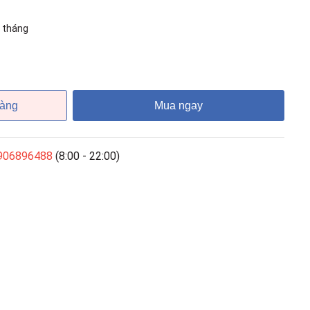
 tháng
hàng
Mua ngay
906896488
(8:00 - 22:00)