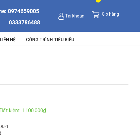
ne:
0974659005
Giỏ hàng
Tài khoản
0333786488
LIÊN HỆ
CÔNG TRÌNH TIÊU BIỂU
Tiết kiệm:
1.100.000₫
OD-1
)