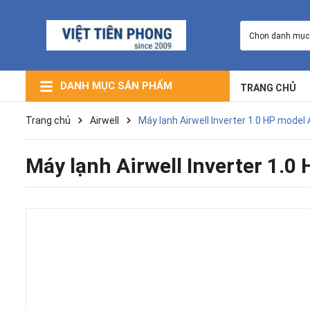
Chọn danh mục
DANH MỤC SẢN PHẨM
TRANG CHỦ
Máy Lạnh Giấu Trần Nối Ống Gió
Máy Lạnh Âm Trần (Cassette)
Máy Lạnh Trung Tâm VRV
Máy Lạnh Điều Hòa Multi
Máy Lọc Không Khí
Máy Lạnh Tủ Đứng
Máy Lạnh Treo Tường
Trang chủ
Airwell
Máy lạnh Airwell Inverter 1.0 HP mod
Máy lạnh Airwell Inverter 1