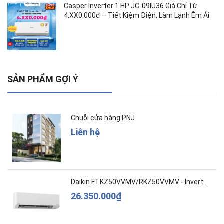
Casper Inverter 1 HP JC-09IU36 Giá Chỉ Từ
4.XX0.000đ – Tiết Kiệm Điện, Làm Lạnh Êm Ái
SẢN PHẨM GỢI Ý
Chuỗi cửa hàng PNJ
Liên hệ
Daikin FTKZ50VVMV/RKZ50VVMV - Inverter – Cao c...
26.350.000₫