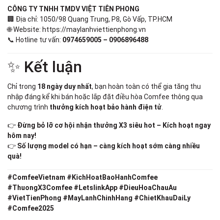
CÔNG TY TNHH TMDV VIỆT TIÊN PHONG
🏢 Địa chỉ: 1050/98 Quang Trung, P8, Gò Vấp, TP.HCM
🌐 Website:
https://maylanhviettienphong.vn
📞 Hotline tư vấn:
0974659005 – 0906896488
✨ Kết luận
Chỉ trong
18 ngày duy nhất
, bạn hoàn toàn có thể gia tăng thu
nhập đáng kể khi bán hoặc lắp đặt điều hòa Comfee thông qua
chương trình
thưởng kích hoạt bảo hành điện tử
.
👉
Đừng bỏ lỡ cơ hội nhận thưởng X3 siêu hot – Kích hoạt ngay
hôm nay!
👉
Số lượng model có hạn – càng kích hoạt sớm càng nhiều
quà!
#ComfeeVietnam #KichHoatBaoHanhComfee
#ThuongX3Comfee #LetslinkApp #DieuHoaChauAu
#VietTienPhong #MayLanhChinhHang #ChietKhauDaiLy
#Comfee2025