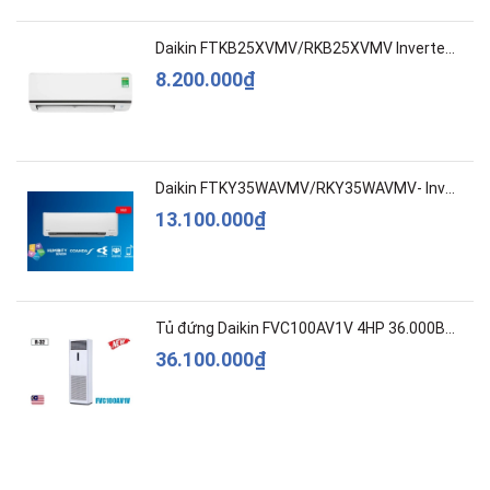
Daikin FTKB25XVMV/RKB25XVMV Inverter 1 HP
8.200.000₫
Daikin FTKY35WAVMV/RKY35WAVMV- Inverter –Cao c...
13.100.000₫
Tủ đứng Daikin FVC100AV1V 4HP 36.000BTU
36.100.000₫