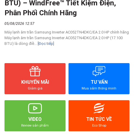
BTU) – WindFree™ Tiết Kiệm Điện,
Phân Phối Chính Hãng
05/08/2026 12:57
Máy lạnh âm trần Samsung Inverter AC052TN4DKC/EA 2.0 HP chính hãng
Máy lạnh âm trần Samsung Inverter AC052TN4DKC/EA 2.0 HP (17.100
BTU) là dòng điề...
[Đọc tiếp]
KHUYẾN MÃI
TƯ VẤN
Giảm giá
Mua sắm thông minh
VIDEO
TIN TỨC VỀ
Review sản phẩm
Eco Shop