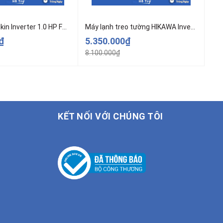
Máy Lạnh Daikin Inverter 1.0 HP FTKF25ZVMV – (Model 2025)
Máy lạnh treo tường HIKAWA Inverter 1 chiều 9000 BTU HI-VC10A/K-VC10A
0₫
5.350.000₫
5.
8.100.000₫
5.6
KẾT NỐI VỚI CHÚNG TÔI