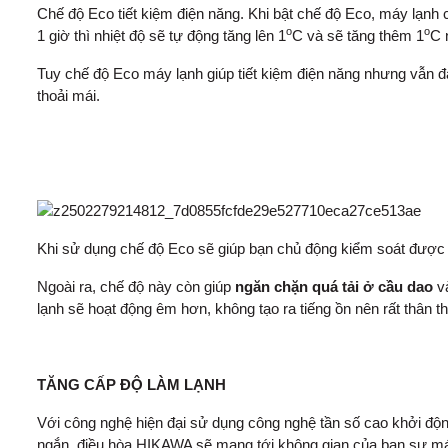
Chế độ Eco tiết kiệm điện năng. Khi bật chế độ Eco, máy lạnh
o
o
1 giờ thì nhiệt độ sẽ tự động tăng lên 1
C và sẽ tăng thêm 1
C 
Tuy chế độ Eco máy lạnh giúp tiết kiệm điện năng nhưng vẫn đ
thoải mái.
Khi sử dụng chế độ Eco sẽ giúp bạn chủ động kiểm soát được
Ngoài ra, chế độ này còn giúp
ngăn chặn quá tải ở cầu dao
và
lạnh sẽ hoạt động êm hơn, không tạo ra tiếng ồn nên rất thân t
TĂNG CẤP ĐỘ LÀM LẠNH
Với công nghệ hiện đại sử dụng công nghệ tần số cao khởi độn
ngắn, điều hòa HIKAWA sẽ mang tới không gian của bạn sự mát