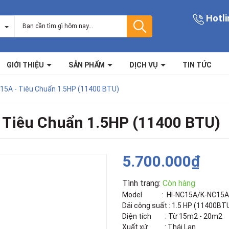
Hotli
GIỚI THIỆU
SẢN PHẨM
DỊCH VỤ
TIN TỨC
5A - Tiêu Chuẩn 1.5HP (11400 BTU)
Tiêu Chuẩn 1.5HP (11400 BTU)
5.700.000₫
Tình trạng:
Còn hàng
Model : HI-NC15A/K-NC15A
Dải công suất : 1.5 HP (11400BT
Diện tích : Từ 15m2 - 20m2
Xuất xứ : Thái Lan