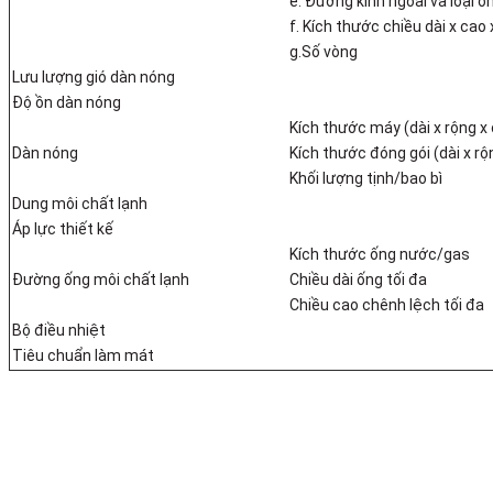
e. Đường kính ngoài và loại ố
f. Kích thước chiều dài x cao 
g.Số vòng
Lưu lượng gió dàn nóng
Độ ồn dàn nóng
Kích thước máy (dài x rộng x
Dàn nóng
Kích thước đóng gói (dài x rộ
Khối lượng tịnh/bao bì
Dung môi chất lạnh
Áp lực thiết kế
Kích thước ống nước/gas
Đường ống môi chất lạnh
Chiều dài ống tối đa
Chiều cao chênh lệch tối đ
Bộ điều nhiệt
Tiêu chuẩn làm mát