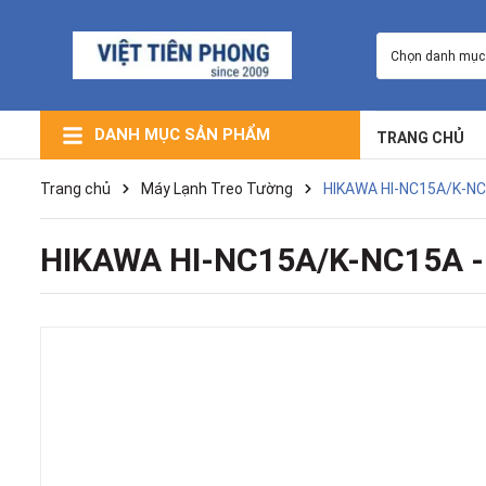
Chọn danh mục
DANH MỤC SẢN PHẨM
TRANG CHỦ
Máy Lạnh Giấu Trần Nối Ống Gió
Máy Lạnh Âm Trần (Cassette)
Máy Lạnh Trung Tâm VRV
Máy Lạnh Điều Hòa Multi
Máy Lọc Không Khí
Máy Lạnh Tủ Đứng
Máy Lạnh Treo Tường
Trang chủ
Máy Lạnh Treo Tường
HIKAWA HI-NC15A/K-NC1
HIKAWA HI-NC15A/K-NC15A - 