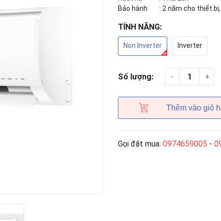
Bảo hành : 2 năm cho thiết bị
TÍNH NĂNG:
Non Inverter
Inverter
-
+
Số lượng:
Thêm vào giỏ 
Gọi đặt mua:
0974659005
-
0