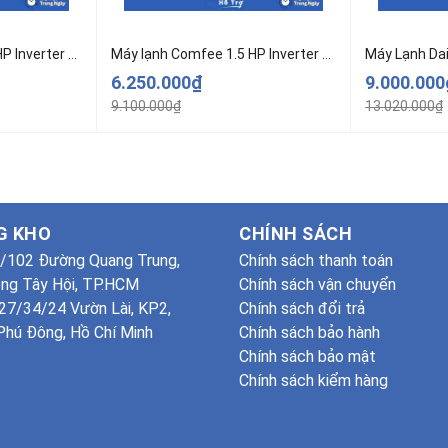
Máy lạnh Comfee 1.0 HP Inverter CFS-10VGPF-V (Mode 2025)
Máy lạnh Comfee 1.5 HP Inverter CFS-13VGPF-V (Mode 2025)
6.250.000₫
9.000.00
9.100.000₫
13.020.000₫
G KHO
CHÍNH SÁCH
/102 Đường Quang Trung,
Chính sách thanh toán
ng Tây Hội, TP.HCM
Chính sách vận chuyển
7/34/24 Vườn Lài, KP2,
Chính sách đổi trả
hú Đông, Hồ Chí Minh
Chính sách bảo hành
Chính sách bảo mật
Chính sách kiểm hàng