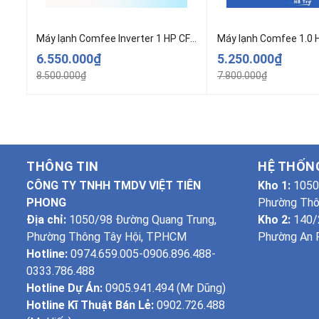
Máy lạnh Comfee Inverter 1 HP CFS-10VGEF model cao cấp
6.550.000₫
5.250.000₫
8.500.000₫
7.800.000₫
THÔNG TIN
HỆ THỐN
CÔNG TY TNHH TMDV VIỆT TIÊN
Kho 1:
1050
PHONG
Phường Thô
Địa chỉ:
1050/98 Đường Quang Trung,
Kho 2:
140/2
Phường Thông Tây Hội, TP.HCM
Phường An P
Hotline:
0974.659.005-0906.896.488-
0333.786.488
Hotline Dự Án:
0905.941.494 (Mr Dũng)
Hotline Kĩ Thuật Bán Lẻ:
0902.726.488