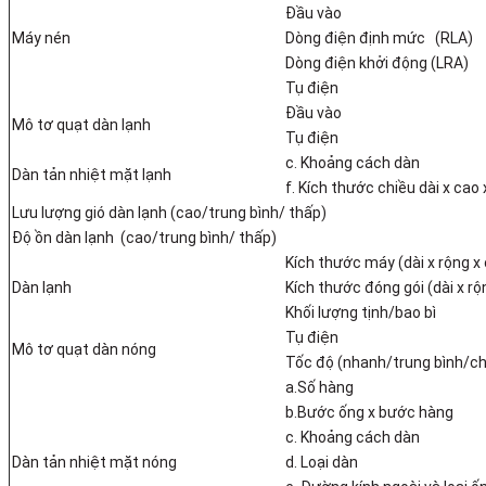
Đầu vào
Máy nén
Dòng điện định mức (RLA)
Dòng điện khởi động (LRA)
Tụ điện
Đầu vào
Mô tơ quạt dàn lạnh
Tụ điện
c. Khoảng cách dàn
Dàn tản nhiệt mặt lạnh
f. Kích thước chiều dài x cao 
Lưu lượng gió dàn lạnh (cao/trung bình/ thấp)
Độ ồn dàn lạnh (cao/trung bình/ thấp)
Kích thước máy (dài x rộng x
Dàn lạnh
Kích thước đóng gói (dài x rộ
Khối lượng tịnh/bao bì
Tụ điện
Mô tơ quạt dàn nóng
Tốc độ (nhanh/trung bình/c
a.Số hàng
b.Bước ống x bước hàng
c. Khoảng cách dàn
Dàn tản nhiệt mặt nóng
d. Loại dàn