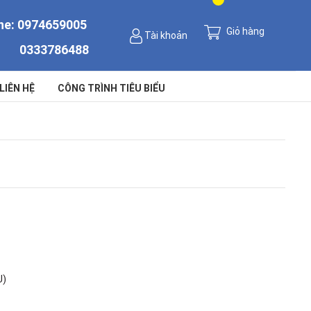
ne:
0974659005
Giỏ hàng
Tài khoản
0333786488
LIÊN HỆ
CÔNG TRÌNH TIÊU BIỂU
U)