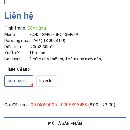
Liên hệ
Tình trạng:
Còn hàng
Model : FCNQ18MV1/RNQ18MV19
Dải công suất : 2HP ( 18.000BTU)
Diện tích : 20m2-30m2
Xuất xứ : Thái Lan
Bảo hành : 1 năm cho thiết bị, 4 năm cho máy nén,,
TÍNH NĂNG:
Non Inverter
Inverter
Gọi đặt mua:
0974659005
-
0906896488
(8:00 - 22:00)
MÔ TẢ SẢN PHẨM