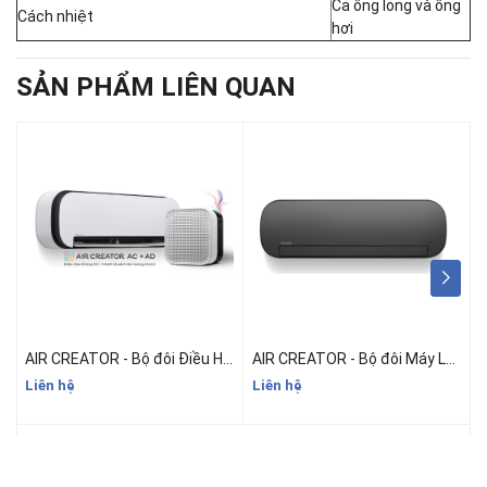
Cả ống lỏng và ống
Cách nhiệt
hơi
SẢN PHẨM LIÊN QUAN
AIR CREATOR - Bộ đôi Điều Hòa 1.5HP và Máy lọc không khí khuếch tán hương thơm (Màu Trắng)
AIR CREATOR - Bộ đôi Máy Lạnh 1HP và Máy lọc không khí khuếch tán hương thơm (Màu Đen)
Liên hệ
Liên hệ
2
3