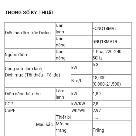
THÔNG SỐ KỸ THUẬT
Dàn
FCNQ18MV1
lạnh
Điều hòa âm trần Daikin
Dàn
RNQ18MV19
nóng
Dàn
1 Pha, 220-240
Nguồn điện
nóng
50Hz
5.3
kW
Công suất làm lạnh
Định mực (Tồi thiểu - Tối đa)
18,000
Btu/h
(8,900-21,500)
Làm
Điện năng tiêu thụ
kW
1,89
lạnh
COP
kW/KW
2,8
CSPF
Wh/Wh
2,97
Thiết bị
......
Mặt nạ
Màu sắc
trang
Trắng