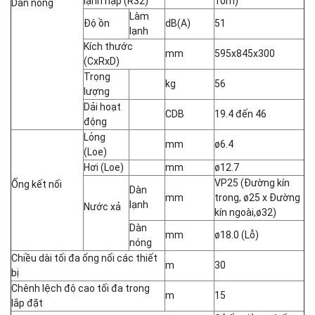
lạnh nạp (R32)
10m)
Dàn nóng
Làm
Độ ồn
dB(A)
51
lạnh
Kích thước
mm
595x845x300
(CxRxD)
Trọng
kg
56
lượng
Dải hoạt
CDB
19.4 đến 46
động
Lỏng
mm
ø6.4
(Loe)
Hơi (Loe)
mm
ø12.7
VP25 (Đường kín
Ống kết nối
Dàn
mm
trong, ø25 x Đường
lạnh
Nước xả
kín ngoài,ø32)
Dàn
mm
ø18.0 (Lỗ)
nóng
Chiều dài tối đa ống nối các thiết
m
30
bị
Chênh lệch độ cao tối đa trong
m
15
lắp đặt