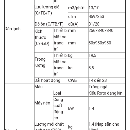
trí
Lưu lượng gió
m3/phút
13/10
(C/TB/T)
cfm
459/353
Độ ồn (C/TB/T)
dB(A)
31/28
Dàn lạnh
Thiết bị
mm
256x840x840
Kích
Mặt nạ
thước
trang
mm
50x950x950
(CxRxD)
trí
Thiết bị
kg
19,5
Trọng
Mặt nạ
lượng
trang
kg
5,5
trí
Dải hoạt động
CWB
14 đến 23
Màu
Trắng ngà
Loại
Kiểu Roto dạng kín
Công
Máy nén
suất
kW
1.4
động
cơ
Lượng môi chất
1.4 (Nạp sẵn cho
kg