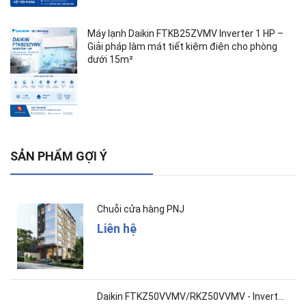
Máy lạnh Daikin FTKB25ZVMV Inverter 1 HP –
Giải pháp làm mát tiết kiệm điện cho phòng
dưới 15m²
SẢN PHẨM GỢI Ý
Chuỗi cửa hàng PNJ
Liên hệ
Daikin FTKZ50VVMV/RKZ50VVMV - Inverter – Cao c...