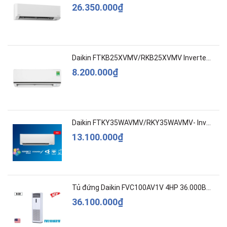
26.350.000₫
Daikin FTKB25XVMV/RKB25XVMV Inverter 1 HP
8.200.000₫
Daikin FTKY35WAVMV/RKY35WAVMV- Inverter –Cao c...
13.100.000₫
Tủ đứng Daikin FVC100AV1V 4HP 36.000BTU
36.100.000₫