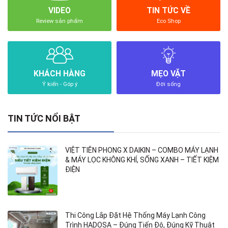
VIDEO
TIN TỨC VỀ
Review sản phẩm
Eco Shop
KHÁCH HÀNG
MẸO VẶT
Ý kiến - Góp ý
Đời sống
TIN TỨC NỔI BẬT
VIỆT TIÊN PHONG X DAIKIN – COMBO MÁY LẠNH
& MÁY LỌC KHÔNG KHÍ, SỐNG XANH – TIẾT KIỆM
ĐIỆN
Thi Công Lắp Đặt Hệ Thống Máy Lạnh Công
Trình HADOSA – Đúng Tiến Độ, Đúng Kỹ Thuật