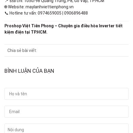
📍 Địa chỉ: 1050/98 Quang Trung, P8, Gò Vấp, TP.HCM
🌐 Website:
maylanhviettienphong.vn
📞 Hotline tư vấn: 0974659005 | 0906896488
Proshop Việt Tiên Phong – Chuyên gia điều hòa Inverter tiết
kiệm điện tại TP.HCM.
Chia sẻ bài viết:
BÌNH LUẬN CỦA BẠN