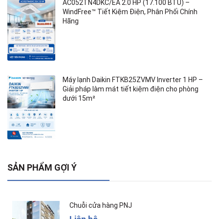
AC052TN4DKC/EA 2.0 HP (17.100 BTU) –
WindFree™ Tiết Kiệm Điện, Phân Phối Chính
Hãng
Máy lạnh Daikin FTKB25ZVMV Inverter 1 HP –
Giải pháp làm mát tiết kiệm điện cho phòng
dưới 15m²
SẢN PHẨM GỢI Ý
Chuỗi cửa hàng PNJ