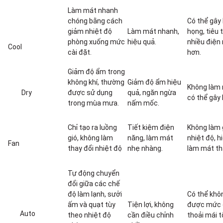
Làm mát nhanh
chóng bằng cách
Có thể gây 
giảm nhiệt độ
Làm mát nhanh,
họng, tiêu 
phòng xuống mức
hiệu quả.
nhiều điện
Cool
cài đặt.
hơn.
Giảm độ ẩm trong
không khí, thường
Giảm độ ẩm hiệu
Không làm 
Dry
được sử dụng
quả, ngăn ngừa
có thể gây 
trong mùa mưa.
nấm mốc.
Chỉ tạo ra luồng
Tiết kiệm điện
Không làm
gió, không làm
năng, làm mát
nhiệt độ, h
Fan
thay đổi nhiệt độ
nhẹ nhàng.
làm mát th
Tự động chuyển
đổi giữa các chế
độ làm lạnh, sưởi
Có thể khô
ấm và quạt tùy
Tiện lợi, không
được mức 
Auto
theo nhiệt độ
cần điều chỉnh
thoải mái t