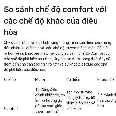
So sánh chế độ comfort với
các chế độ khác của điều
hòa
Chế độ Comfort là một tính năng thông minh của điều hòa, mang
đến nhiều ưu điểm so với các chế độ truyền thống khác. Để hiểu
rõ hơn về sự khác biệt này, hãy cùng so sánh chế độ Comfort với
các chế độ phổ biến như Cool, Dry, Fan và Auto. Bảng dưới đây sẽ
đem đến cho bạn góc nhìn rõ hơn về sự khác biệt giữa các chế
độ phổ biến của điều hòa.
Chế độ
Mô ta
Ưu điểm
Nhược điể
Tự động điều
Tạo môi trường
chỉnh nhiệt độ, độ
Giá thành 
sống lý tưởng, tiết
ẩm và hướng gió
hòa thườn
kiệm điện, bảo vệ
để tạo cảm giác
hơn.
Comfort
sức khỏe.
thoải mái nhất.