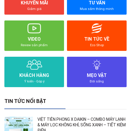
KHUYẾN MÃI
TƯ VẤN
Giảm giá
Mua sắm thông minh
VIDEO
TIN TỨC VỀ
Review sản phẩm
Eco Shop
KHÁCH HÀNG
MẸO VẶT
Ý kiến - Góp ý
Đời sống
TIN TỨC NỔI BẬT
VIỆT TIÊN PHONG X DAIKIN – COMBO MÁY LẠNH
& MÁY LỌC KHÔNG KHÍ, SỐNG XANH – TIẾT KIỆM
ĐIỆN