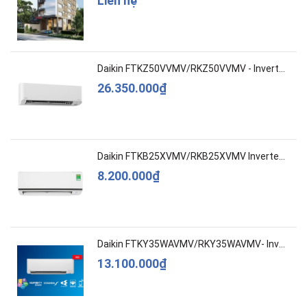
Liên hệ
Daikin FTKZ50VVMV/RKZ50VVMV - Inverter – Cao c...
26.350.000₫
Daikin FTKB25XVMV/RKB25XVMV Inverter 1 HP
8.200.000₫
Daikin FTKY35WAVMV/RKY35WAVMV- Inverter –Cao c...
13.100.000₫