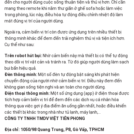
đến cho người dùng cuộc sống thuận tiện và thú vị hơn. Chỉ cần
mang theo remote khi nằm thư giãn ở ghế sofa hoặc làm việc
trong phòng, lúc này, điều hòa tự động điều chỉnh nhiệt độ làm
mát đúng vị trí của người dùng.
Ngoài ra, cảm biến vị trí còn được ứng dụng trên nhiều thiết bị
thông minh khác để đem đến trải nghiệm thú vị và tiện ích hơn.
Cụ thể như sau:
Trên robot hút bụi:
Nhờ cảm biến này mà thiết bị có thể tự động
theo dõi vị trí vật cản và tránh ra. Từ đó giúp người dùng làm sạch
bụi bẩn hiệu quả.
Đèn thông minh:
Một số đèn tự động bật sáng khi phát hiện
chuyển động của người nhờ cảm biến vị trí. Điều này đem đến
không gian sống tiện nghi và an toàn cho người dùng.
Điện thoại thông minh:
Một số ứng dụng (app) ở điện thoại được
tích hợp cảm biến vị trí để đem đến các dịch vụ cá nhân hóa
thông qua việc gợi ý địa điểm ăn uống gần nhất, hoặc điều khiển
các thiết bị khác trong nhà như tủ lạnh, máy lạnh,...
CÔNG TY TNHH TMDV VIỆT TIÊN PHONG
Địa chỉ: 1050/98 Quang Trung, P8, Gò Vấp, TPHCM