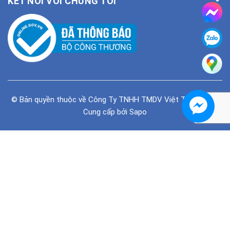
KẾT NỐI VỚI CHÚNG TÔI
© Bản quyền thuộc về
Công Ty TNHH TMDV Việt Tiên Phong
Cung cấp bởi
Sapo