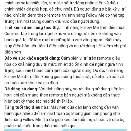
chỉnh remote nhiều lần, remote sẽ tự động nhận diện và điều
chỉnh nhiệt độ phù hợp, dễ chịu nhất. Dù người dùng ở bất kỳ vị trí
nào, chỉ cần đem theo remote thì tính năng Follow Me có thể tập
trung làm mát xung quanh khu vực của người dùng.
Tiết kiệm điện năng tiêu thụ:
Tính năng Follow Me trên điều hòa
Comfee tập trung làm lạnh khu vực có người nên sẽ không vận
hành quá tải để làm mát ở những khu vực vắng người. Điều này
giúp điều hòa tiêu tốn ít điện năng và người dùng tiết kiệm chi phí
điện hơn
Bảo vệ sức khỏe người dùng:
Cảm biến vị trí trên remote điều
hòa có khả năng duy trì mức nhiệt độ ổn định để ngăn ngừa tình
trạng sốc nhiệt hoặc cảm lạnh của người dùng. Do đó, tính năng
Follow Me đem đến không gian sống thoải mái, dễ chịu và bảo vệ
an toàn sức khỏe cả gia đình.
Dễ dàng sử dụng:
Với tính năng này, người dùng sử dụng tiện lợi
hơn, chỉ cần mang theo remote bên người mà không cần thực
hiện bất kỳ thao tác nào để thiết lập.
Tăng tuổi thọ điều hòa:
Máy nén của dàn lạnh không cần vận
hành quá nhiều để làm mát toàn bộ không gian căn phòng nhờ
tính năng Follow Me. Từ đó giúp kéo dài tuổi thọ và bảo vệ các bộ
phận khác bên trong điều hòa hiệu quả.