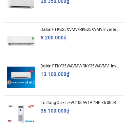
26.350.000₫
Daikin FTKB25XVMV/RKB25XVMV Inverter 1 HP
8.200.000₫
Daikin FTKY35WAVMV/RKY35WAVMV- Inverter –Cao c...
13.100.000₫
Tủ đứng Daikin FVC100AV1V 4HP 36.000BTU
36.100.000₫