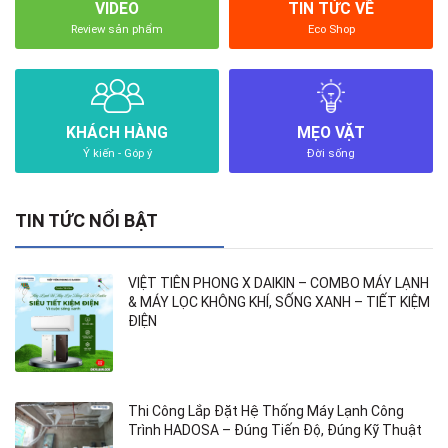
VIDEO
TIN TỨC VỀ
Review sản phẩm
Eco Shop
KHÁCH HÀNG
MẸO VẶT
Ý kiến - Góp ý
Đời sống
TIN TỨC NỔI BẬT
VIỆT TIÊN PHONG X DAIKIN – COMBO MÁY LẠNH
& MÁY LỌC KHÔNG KHÍ, SỐNG XANH – TIẾT KIỆM
ĐIỆN
Thi Công Lắp Đặt Hệ Thống Máy Lạnh Công
Trình HADOSA – Đúng Tiến Độ, Đúng Kỹ Thuật