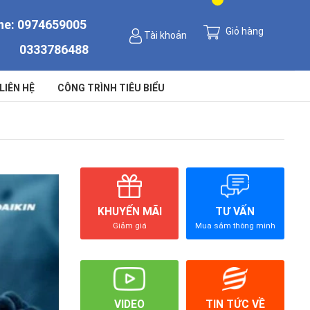
ne:
0974659005
Giỏ hàng
Tài khoản
0333786488
LIÊN HỆ
CÔNG TRÌNH TIÊU BIỂU
KHUYẾN MÃI
TƯ VẤN
Giảm giá
Mua sắm thông minh
VIDEO
TIN TỨC VỀ