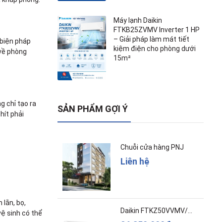
Máy lạnh Daikin
FTKB25ZVMV Inverter 1 HP
– Giải pháp làm mát tiết
 biện pháp
kiệm điện cho phòng dưới
 về phòng
15m²
g chỉ tạo ra
SẢN PHẨM GỢI Ý
hít phải
Chuỗi cửa hàng PNJ
Liên hệ
 lằn, bọ,
Daikin FTKZ50VVMV/RKZ50VVMV - Inverter – Cao c...
vệ sinh có thể