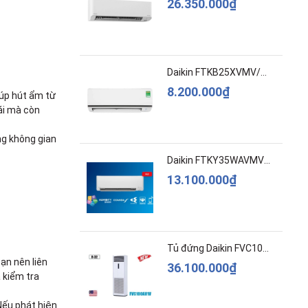
26.350.000₫
Daikin FTKB25XVMV/RKB25XVMV Inverter 1 HP
8.200.000₫
iúp hút ẩm từ
ái mà còn
ng không gian
Daikin FTKY35WAVMV/RKY35WAVMV- Inverter –Cao c...
13.100.000₫
Tủ đứng Daikin FVC100AV1V 4HP 36.000BTU
ạn nên liên
36.100.000₫
 kiểm tra
Nếu phát hiện