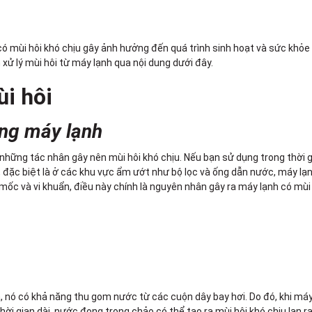
có mùi hôi khó chịu gây ảnh hưởng đến quá trình sinh hoạt và sức khỏe
ử lý mùi hôi từ máy lạnh qua nội dung dưới đây.
i hôi
ong máy lạnh
những tác nhân gây nên mùi hôi khó chịu. Nếu bạn sử dụng trong thời 
, đặc biệt là ở các khu vực ẩm ướt như bộ lọc và ống dẫn nước, máy lạn
ốc và vi khuẩn, điều này chính là nguyên nhân gây ra máy lạnh có mùi 
a, nó có khả năng thu gom nước từ các cuộn dây bay hơi. Do đó, khi má
ời gian dài, nước đọng trong chảo có thể tạo ra mùi hôi khó chịu lan r