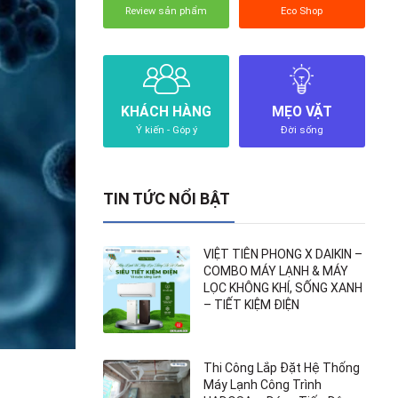
Review sản phẩm
Eco Shop
KHÁCH HÀNG
MẸO VẶT
Ý kiến - Góp ý
Đời sống
TIN TỨC NỔI BẬT
VIỆT TIÊN PHONG X DAIKIN –
COMBO MÁY LẠNH & MÁY
LỌC KHÔNG KHÍ, SỐNG XANH
– TIẾT KIỆM ĐIỆN
Thi Công Lắp Đặt Hệ Thống
Máy Lạnh Công Trình