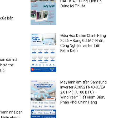
HADOSA – Đúng Tiến Độ,
Đúng Kỹ Thuật
 của bản
Điều Hòa Daikin Chính Hãng
2026 – Bảng Giá Mới Nhất,
Công Nghệ Inverter Tiết
Kiệm Điện
gian dài mà
h sẽ trở
hôi.
Máy lạnh âm trần Samsung
Inverter AC052TN4DKC/EA
2.0 HP (17.100 BTU) –
WindFree™ Tiết Kiệm Điện,
Phân Phối Chính Hãng
y lạnh nhà bạn
a khắp phòng.