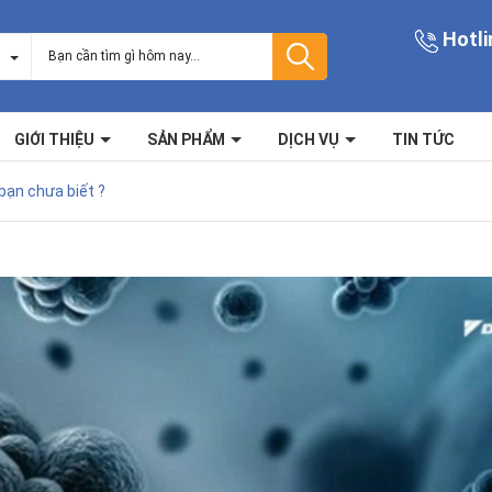
Hotli
GIỚI THIỆU
SẢN PHẨM
DỊCH VỤ
TIN TỨC
 bạn chưa biết ?