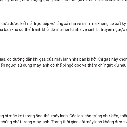
ớc được kết nối trực tiếp với ống xả nhà vệ sinh mà không có bất kỳ
mà bạn khó có thể tránh khỏi do mùi hôi từ nhà vệ sinh bị truyền ngược
 gas, do đường dẫn khí gas của máy lạnh nhà bạn bị hở. Khí gas này khôn
ến người sử dụng máy lạnh có thể bị ngộ độc và thậm chí ngất xỉu nếu 
g bị mắc kẹt trong ống thải máy lạnh. Các loại côn trùng như kiến, thằn
ó chúng chết trong máy lạnh. Trong thời gian dài máy lạnh không được 