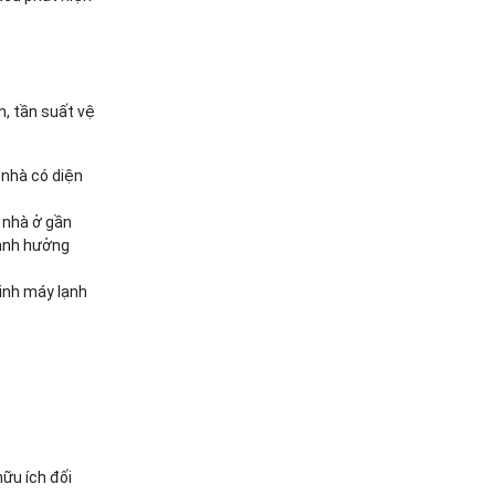
n, tần suất vệ
 nhà có diện
 nhà ở gần
 ảnh hưởng
sinh máy lạnh
hữu ích đối