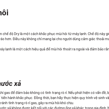
hôi
ọn chế độ Dry là một cách khắc phục mùi hôi từ máy lạnh. Chế độ này g
 ráo hơn. Điều này không chỉ mang lại cho người dùng cảm giác thoải m
y lạnh là một cách hiệu quả để mùi hôi thoát ra ngoài và đảm bảo rằ
nước xả
hí gas để đảm bảo không có tình trạng rò rỉ. Nếu phát hiện có vấn đề, b
tiến hành khắc phục. Đồng thời, bạn hãy thực hiện quy trình vệ sinh và
h tình trạng rò rỉ gas, gây ra mùi hôi khó chịu.
ước xả không được kết nối với các đường ống xả khác trong gia đình. 