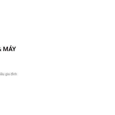
& MÁY
iều gia đình