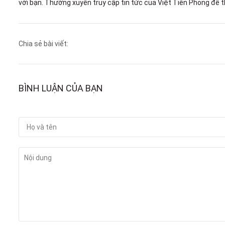
với bạn. Thường xuyên truy cập tin tức của Việt Tiên Phong để 
Chia sẻ bài viết:
BÌNH LUẬN CỦA BẠN