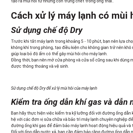
tạo ra mùi hôi từ những con trùng chết trong ống thải..
Cách xử lý máy lạnh có mùi 
Sử dụng chế độ Dry
Trước khi tắt máy lạnh trong khoảng 5 - 10 phút, bạn nên lựa ch
không khí trong phòng, tạo điều kiện cho không gian trở nên khô
giúp loại bỏ độ ẩm có thể gây mùi hôi cho máy lạnh.
Đồng thời, bạn nên mở cửa phòng và cửa sổ cũng sau khi dùng má
được thông thoáng và vệ sinh.
Sử dụng chế độ Dry để xử lý mùi hôi của máy lạnh
Kiểm tra ống dẫn khí gas và dẫn 
Bạn hãy thực hiện việc kiểm tra kỹ lưỡng đối với đường ống dẫn k
hệ với các đơn vị sửa chữa và bảo trì máy lạnh chuyên nghiệp để 
đường ống khí gas để đảm bảo máy lạnh hoạt động hiệu quả và trán
Đối với ống dẫn nước xả, bạn cần đảm bảo rằng đường ống dẫn n