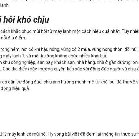
lạnh.
 hôi khó chịu
 cách khắc phục mùi hôi từ máy lạnh một cách hiệu quả nhất. Tuy nhiê
 mỗi địa điểm.
rong hẻm, nơi có khí hậu nóng, vùng có 2 mùa, vùng nông thôn, đồi núi,
g máy lạnh ít, và môi trường không chứa nhiều khói bụi.
n khu công nghiệp, sân bay, khách sạn, nhà hàng, nhà ở gần đường lớn,
... Các địa điểm này thường xuyên tiếp xúc với đông đúc người và chịu
i có dân cư đông đúc, chịu ảnh hưởng mạnh mẽ từ khói bụi đô thị. Vệ 
 động hiệu quả.
 lý máy lạnh có mùi hôi. Hy vọng bài viết đã đem lại thông tin thực sự 