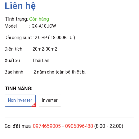
Liên hệ
Tình trạng:
Còn hàng
Model : GX-A18UCW
Dải công suất : 2.0 HP ( 18.000BTU )
Diện tích : 20m2-30m2
Xuất xứ : Thái Lan
Bảo hành : 2 năm cho toàn bộ thiết bị.
TÍNH NĂNG:
Non Inverter
Inverter
Gọi đặt mua:
0974659005
-
0906896488
(8:00 - 22:00)