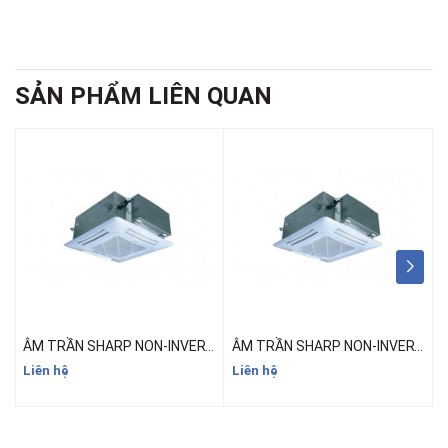
SẢN PHẨM LIÊN QUAN
ÂM TRẦN SHARP NON-INVERTER MODEL GX-A30UCW
ÂM TRẦN SHARP NON-INVERTER MODEL GX-A24UCW
Liên hệ
Liên hệ
6