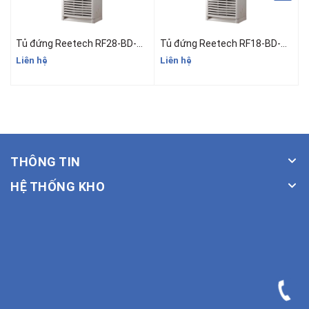
Tủ đứng Reetech RF28-BD-A/RC28-BDF-A - 3HP (24.000BTU)
Tủ đứng Reetech RF18-BD-A/RC18-BDF-A - 2HP (18000BTU)
Liên hệ
Liên hệ
L
THÔNG TIN
HỆ THỐNG KHO