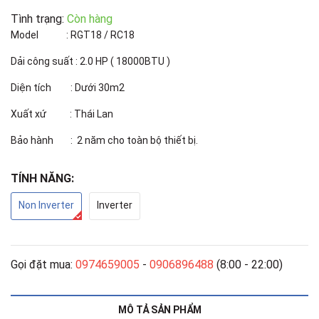
Tình trạng:
Còn hàng
Model : RGT18 / RC18
Dải công suất : 2.0 HP ( 18000BTU )
Diện tích : Dưới 30m2
Xuất xứ : Thái Lan
Bảo hành : 2 năm cho toàn bộ thiết bị.
TÍNH NĂNG:
Non Inverter
Inverter
Gọi đặt mua:
0974659005
-
0906896488
(8:00 - 22:00)
MÔ TẢ SẢN PHẨM