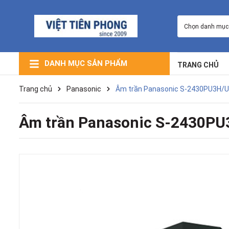
Chọn danh mục
DANH MỤC SẢN PHẨM
TRANG CHỦ
Máy Lạnh Giấu Trần Nối Ống Gió
Máy Lạnh Âm Trần (Cassette)
Máy Lạnh Trung Tâm VRV
Máy Lạnh Điều Hòa Multi
Máy Lọc Không Khí
Máy Lạnh Tủ Đứng
Máy Lạnh Treo Tường
Trang chủ
Panasonic
Âm trần Panasonic S-2430PU3H/U-2
Âm trần Panasonic S-2430PU3