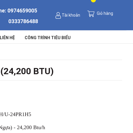
ne:
0974659005
Giỏ hàng
Tài khoản
0333786488
LIÊN HỆ
CÔNG TRÌNH TIÊU BIỂU
 (24,200 BTU)
H/U-24PR1H5
 Ngựa) - 24,200 Btu/h