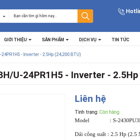
Hotli
GIỚI THIỆU
SẢN PHẨM
DỊCH VỤ
TIN TỨC
4PR1H5 - Inverter - 2.5Hp (24,200 BTU)
H/U-24PR1H5 - Inverter - 2.5Hp
Liên hệ
Tình trạng:
Còn hàng
Model :
S-2430PU3
Dải công suất : 2.5 Hp (2.5