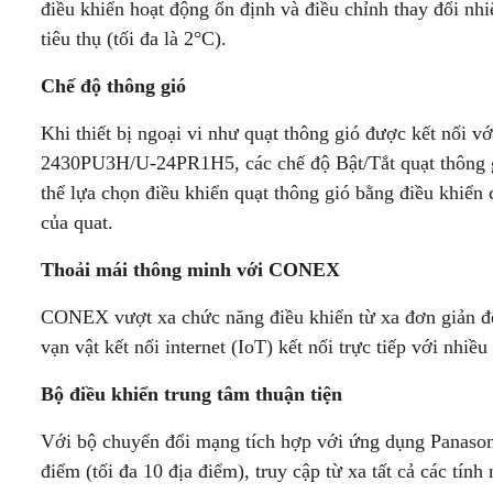
điều khiển hoạt động ổn định và điều chỉnh thay đổi nhiệ
tiêu thụ (tối đa là 2°C).
Chế độ thông gió
Khi thiết bị ngoại vi như quạt thông gió được kết nối v
2430PU3H/U-24PR1H5, các chế độ Bật/Tắt quạt thông gi
thể lựa chọn điều khiển quạt thông gió bằng điều khiển 
của quat.
Thoải mái thông minh với CONEX
CONEX vượt xa chức năng điều khiển từ xa đơn giản để 
vạn vật kết nối internet (IoT) kết nối trực tiếp với nhiề
Bộ điều khiển trung tâm thuận tiện
Với bộ chuyển đổi mạng tích hợp với ứng dụng Panasoni
điểm (tối đa 10 địa điểm), truy cập từ xa tất cả các tín